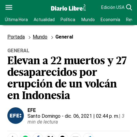
Edición USA
Última Hora
Actualidad
Política
Mundo
Economía
Revis
Portada
Mundo
General
GENERAL
Elevan a 22 muertos y 27
desaparecidos por
erupción de un volcán
en Indonesia
EFE
Santo Domingo
- dic. 06, 2021 | 02:44 p. m.
|
3
min de lectura