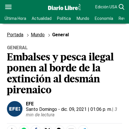
Edición USA
Última Hora
Actualidad
Política
Mundo
Economía
Revis
Portada
Mundo
General
GENERAL
Embalses y pesca ilegal
ponen al borde de la
extinción al desmán
pirenaico
EFE
Santo Domingo
- dic. 09, 2021 | 01:06 p. m.
|
3
min de lectura