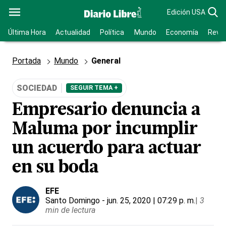
Edición USA
Última Hora
Actualidad
Política
Mundo
Economía
Revis
Portada
Mundo
General
SOCIEDAD
SEGUIR TEMA +
Empresario denuncia a
Maluma por incumplir
un acuerdo para actuar
en su boda
EFE
Santo Domingo
- jun. 25, 2020 | 07:29 p. m.
|
3
min de lectura