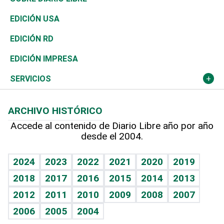
Reportajes
África
Vivienda
Buena Vida
Ciclismo
En Directo
Tecnología
Economía
EDICIÓN USA
Ocenanía
Telecom.
Sociales
Tenis
El Espía
Historia
Revista
EDICIÓN RD
Caribe
Global y variable
Novedades
Olimpismo
Noticiero Poteleche
Martes de tecnología
Deportes
EDICIÓN IMPRESA
Resto del mundo
Economía personal
Podcast Arte Libre
Más deportes
Columnistas
Cambio climático
Opinión
SERVICIOS
Macroeconomía
Mi mascota
Resultados deportivos
Lecturas
Planeta
Efemérides
ARCHIVO HISTÓRICO
Hablando con el pediatra
Línea de hit
Más firmas
Hecho en casa
Cumpleaños
Accede al contenido de Diario Libre año por año
desde el 2004.
Diario de nutrición
BRV
Mundo gamer
RSS
Vida y familia
TBT Deportivo
Guía del dinero
Horóscopos
2024
2023
2022
2021
2020
2019
Eñe
2018
2017
2016
2015
2014
2013
Crucigramas
2012
2011
2010
2009
2008
2007
Celebrando la vida
2006
2005
2004
Sin complejos