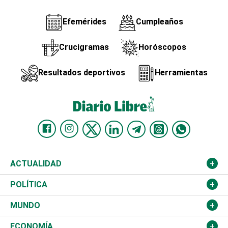
Efemérides
Cumpleaños
Crucigramas
Horóscopos
Resultados deportivos
Herramientas
ACTUALIDAD
Nacional
POLÍTICA
Ciudad
Partidos
MUNDO
Educación
JCE
Estados Unidos
ECONOMÍA