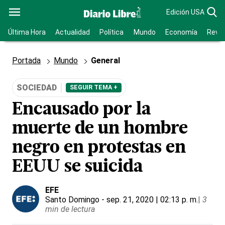
Edición USA
Última Hora
Actualidad
Política
Mundo
Economía
Revis
Portada
Mundo
General
SOCIEDAD
SEGUIR TEMA +
Encausado por la
muerte de un hombre
negro en protestas en
EEUU se suicida
EFE
Santo Domingo
- sep. 21, 2020 | 02:13 p. m.
|
3
min de lectura