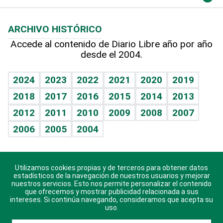
Macroeconomía
Mi mascota
Resultados deportivos
Lecturas
Planeta
Efemérides
ARCHIVO HISTÓRICO
Hablando con el pediatra
Línea de hit
Más firmas
Hecho en casa
Cumpleaños
Accede al contenido de Diario Libre año por año
desde el 2004.
Diario de nutrición
BRV
Mundo gamer
RSS
Vida y familia
TBT Deportivo
Guía del dinero
Horóscopos
2024
2023
2022
2021
2020
2019
Eñe
2018
2017
2016
2015
2014
2013
Crucigramas
2012
2011
2010
2009
2008
2007
Celebrando la vida
2006
2005
2004
Sin complejos
En pocas palabras
Utilizamos cookies propias y de terceros para obtener datos
Descarga nuestras aplicaciones para Android, iOS y
Escuchando al corazón
estadísticos de la navegación de nuestros usuarios y mejorar
sistema Huawei.
nuestros servicios. Esto nos permite personalizar el contenido
que ofrecemos y mostrar publicidad relacionada a sus
Economía Personal
intereses. Si continúa navegando, consideramos que acepta su
uso.
Consulta Libre