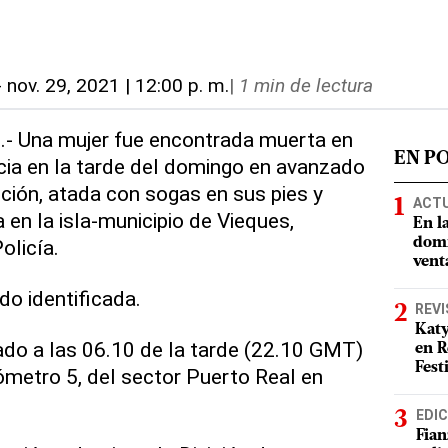
-
nov. 29, 2021 | 12:00 p. m.
|
1 min de lectura
.- Una mujer fue encontrada muerta en
EN P
ncia en la tarde del domingo en avanzado
ión, atada con sogas en sus pies y
ACT
 en la isla-municipio de Vieques,
En l
olicía.
domi
vent
do identificada.
REVI
Katy
tado a las 06.10 de la tarde (22.10 GMT)
en R
Fest
lómetro 5, del sector Puerto Real en
EDIC
Fian