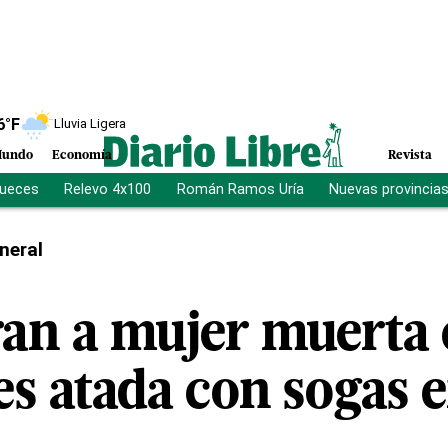
6
°F
Lluvia Ligera
undo
Economía
Revista
jueces
Relevo 4x100
Román Ramos Uría
Nuevas provincia
neral
an a mujer muerta 
es atada con sogas e