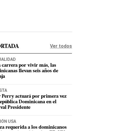
Ver todos
ORTADA
UALIDAD
a carrera por vivir más, las
nicanas llevan seis años de
aja
STA
 Perry actuará por primera vez
epública Dominicana en el
ival Presidente
IÓN USA
za requerida a los dominicanos