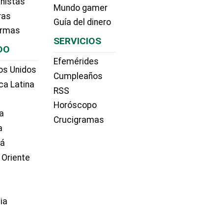
nistas
Mundo gamer
ras
Guía del dinero
irmas
SERVICIOS
DO
Efemérides
os Unidos
Cumpleaños
ca Latina
RSS
Horóscopo
a
Crucigramas
a
dá
 Oriente
ia
e