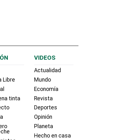
IÓN
VIDEOS
Actualidad
 Libre
Mundo
ial
Economía
na tinta
Revista
ecto
Deportes
ía
Opinión
ero
Planeta
eche
Hecho en casa