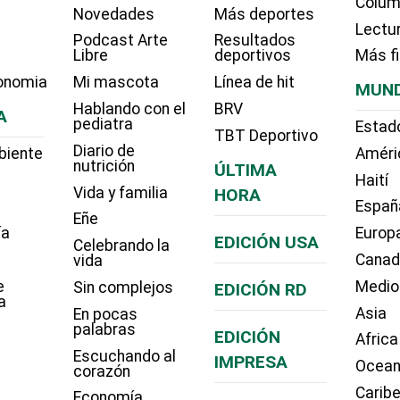
Colum
Novedades
Más deportes
Lectu
Podcast Arte
Resultados
Libre
deportivos
Más f
onomia
Mi mascota
Línea de hit
MUN
Hablando con el
BRV
A
pediatra
Estad
TBT Deportivo
Diario de
biente
Améri
nutrición
ÚLTIMA
Haití
Vida y familia
HORA
Españ
Eñe
ía
Europ
EDICIÓN USA
Celebrando la
Cana
vida
e
Medio
Sin complejos
EDICIÓN RD
a
Asia
En pocas
palabras
EDICIÓN
Africa
Escuchando al
IMPRESA
Ocean
corazón
Carib
Economía