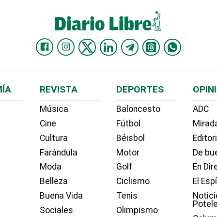
ÍA
REVISTA
DEPORTES
OPIN
Música
Baloncesto
ADC
Cine
Fútbol
Mirada
Cultura
Béisbol
Editor
Farándula
Motor
De bue
Moda
Golf
En Dir
Belleza
Ciclismo
El Esp
Buena Vida
Tenis
Notici
Potel
Sociales
Olimpismo