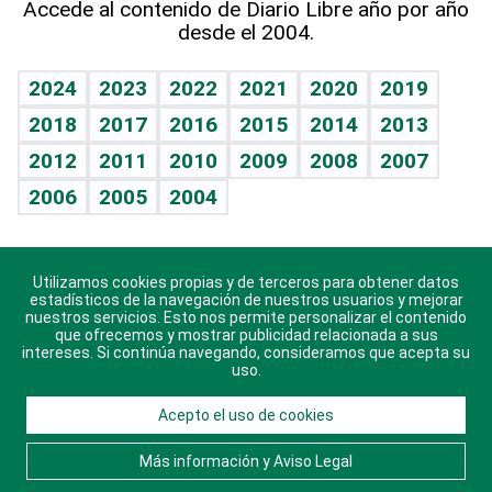
Accede al contenido de Diario Libre año por año
desde el 2004.
Diario de nutrición
BRV
Mundo gamer
RSS
Vida y familia
TBT Deportivo
Guía del dinero
Horóscopos
2024
2023
2022
2021
2020
2019
Eñe
2018
2017
2016
2015
2014
2013
Crucigramas
2012
2011
2010
2009
2008
2007
Celebrando la vida
2006
2005
2004
Sin complejos
En pocas palabras
Utilizamos cookies propias y de terceros para obtener datos
Descarga nuestras aplicaciones para Android, iOS y
Escuchando al corazón
estadísticos de la navegación de nuestros usuarios y mejorar
sistema Huawei.
nuestros servicios. Esto nos permite personalizar el contenido
que ofrecemos y mostrar publicidad relacionada a sus
Economía Personal
intereses. Si continúa navegando, consideramos que acepta su
uso.
Consulta Libre
Acepto el uso de cookies
© 2021 Diario Libre, todos los derechos reservados.
Consulta el
Aviso Legal
. Ponte en
Contacto
con
Más información y Aviso Legal
nosotros y conoce más sobre Diario Libre