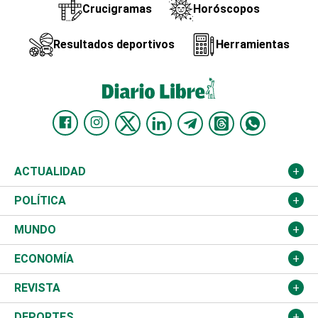
Crucigramas
Horóscopos
Resultados deportivos
Herramientas
ACTUALIDAD
Nacional
POLÍTICA
Ciudad
Partidos
MUNDO
Educación
JCE
Estados Unidos
ECONOMÍA
Salud
TSE
América Latina
Finanzas
REVISTA
Justicia
Congreso Nacional
Haití
Turismo
Música
DEPORTES