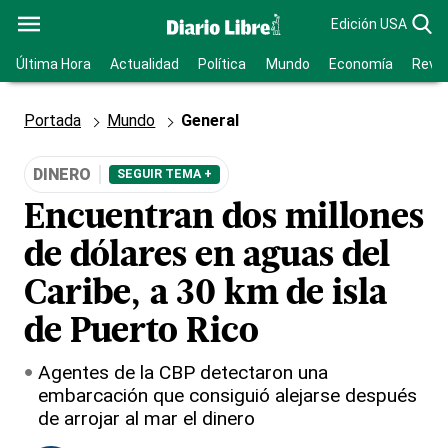
Edición USA
Última Hora
Actualidad
Política
Mundo
Economía
Revis
Portada
Mundo
General
DINERO
SEGUIR TEMA +
Encuentran dos millones
de dólares en aguas del
Caribe, a 30 km de isla
de Puerto Rico
Agentes de la CBP detectaron una
embarcación que consiguió alejarse después
de arrojar al mar el dinero