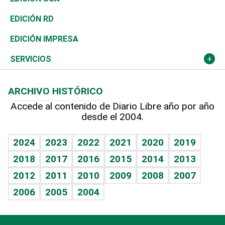
Ocenanía
Telecom.
Sociales
Tenis
El Espía
Historia
Revista
EDICIÓN RD
Caribe
Global y variable
Novedades
Olimpismo
Noticiero Poteleche
Martes de tecnología
Deportes
EDICIÓN IMPRESA
Resto del mundo
Economía personal
Podcast Arte Libre
Más deportes
Columnistas
Cambio climático
Opinión
SERVICIOS
Macroeconomía
Mi mascota
Resultados deportivos
Lecturas
Planeta
Efemérides
ARCHIVO HISTÓRICO
Hablando con el pediatra
Línea de hit
Más firmas
Hecho en casa
Cumpleaños
Accede al contenido de Diario Libre año por año
desde el 2004.
Diario de nutrición
BRV
Mundo gamer
RSS
Vida y familia
TBT Deportivo
Guía del dinero
Horóscopos
2024
2023
2022
2021
2020
2019
Eñe
2018
2017
2016
2015
2014
2013
Crucigramas
2012
2011
2010
2009
2008
2007
Celebrando la vida
2006
2005
2004
Sin complejos
En pocas palabras