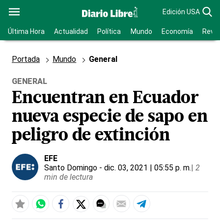
Edición USA
Última Hora
Actualidad
Política
Mundo
Economía
Revis
Portada
Mundo
General
GENERAL
Encuentran en Ecuador
nueva especie de sapo en
peligro de extinción
EFE
Santo Domingo
- dic. 03, 2021 | 05:55 p. m.
|
2
min de lectura