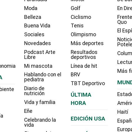
Moda
Golf
En Dir
Belleza
Ciclismo
Frente
Quo
Buena Vida
Tenis
El Esp
Sociales
Olimpismo
Notici
Novedades
Más deportes
Potel
Podcast Arte
Resultados
Colum
Libre
deportivos
Lectu
onomia
Mi mascota
Línea de hit
Más f
Hablando con el
BRV
A
pediatra
MUN
TBT Deportivo
Diario de
biente
nutrición
ÚLTIMA
Estad
Vida y familia
HORA
Améri
Eñe
Haití
ía
EDICIÓN USA
Celebrando la
Españ
vida
Europ