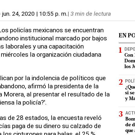
-
jun. 24, 2020 | 10:55 p. m.
|
3 min de lectura
 Los policías mexicanos se encuentran
EN P
andono institucional marcado por bajos
as laborales y una capacitación
DEP
e miércoles la organización ciudadana
Con 
Domi
los 
ican por la indolencia de políticos que
POLÍ
bandono, afirmó la presidenta de la
¿Qué
 Morera, al presentar el resultado de la
si s
y Ma
nsa la policía?'.
ACT
ías de 28 estados, la encuesta reveló
Bomb
icías paga de su dinero su calzado de
de d
que 
 los cinturones para balas, el 25 %