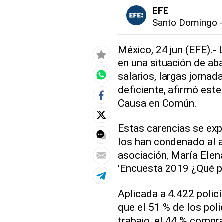
EFE
Santo Domingo
México, 24 jun (EFE).-
en una situación de ab
salarios, largas jornad
deficiente, afirmó est
Causa en Común.
Estas carencias se expl
los han condenado al a
asociación, María Elena
'Encuesta 2019 ¿Qué pie
Aplicada a 4.422 polic
que el 51 % de los pol
trabajo, el 44 % compra