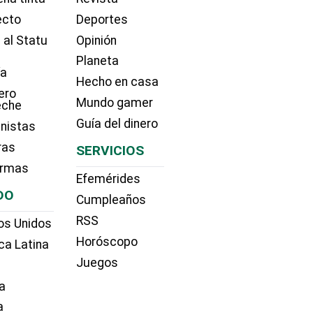
ecto
Deportes
 al Statu
Opinión
Planeta
ía
Hecho en casa
ero
Mundo gamer
eche
Guía del dinero
nistas
ras
SERVICIOS
irmas
Efemérides
DO
Cumpleaños
RSS
os Unidos
Horóscopo
ca Latina
Juegos
a
a