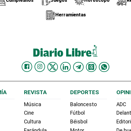
Cumpleaños
Juegos
Horóscopo
R
Herramientas
ÍA
REVISTA
DEPORTES
OPIN
Música
Baloncesto
ADC
Cine
Fútbol
Delant
Cultura
Béisbol
Editor
Farándula
Motor
De bue