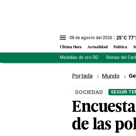
25
°C
77
°
08 de agosto del 2026
Última Hora
Actualidad
Política
M
Medallas de oro RD
Reinas del Car
Portada
Mundo
Ge
SOCIEDAD
SEGUIR TE
Encuesta
de las po