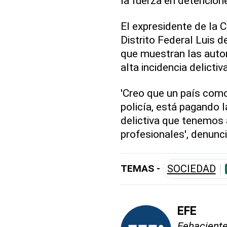
la fuerza en detencion
El expresidente de la
Distrito Federal Luis d
que muestran las autori
alta incidencia delictiv
'Creo que un país como
policía, está pagando l
delictiva que tenemos 
profesionales', denunc
TEMAS -
SOCIEDAD
EFE
Fehaciente,