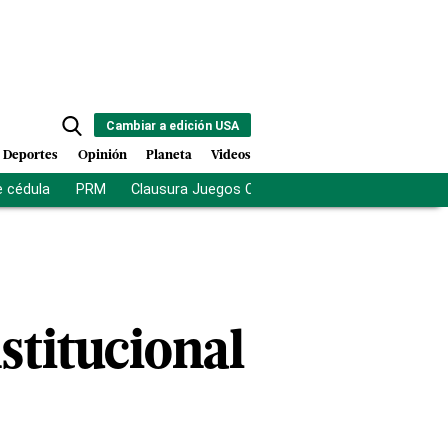
Cambiar a edición USA
Deportes
Opinión
Planeta
Videos
e cédula
PRM
Clausura Juegos Centroamericanos
De la Es
stitucional