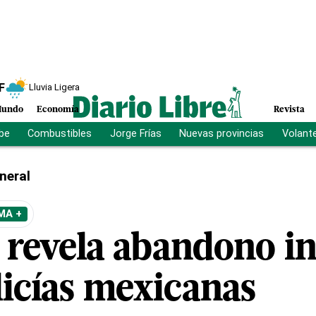
F
Lluvia Ligera
undo
Economía
Revista
ibe
Combustibles
Jorge Frías
Nuevas provincias
Volant
neral
MA +
 revela abandono in
licías mexicanas