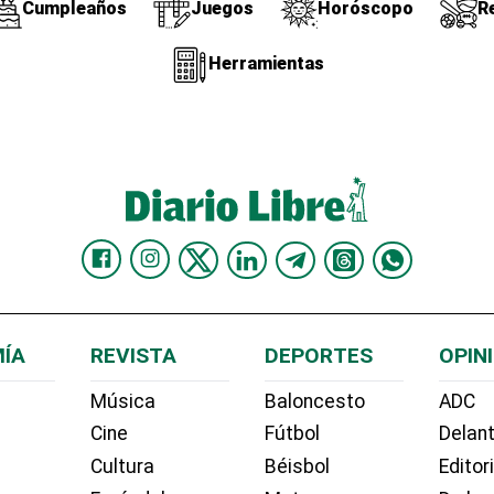
Cumpleaños
Juegos
Horóscopo
R
Herramientas
ÍA
REVISTA
DEPORTES
OPIN
Música
Baloncesto
ADC
Cine
Fútbol
Delant
Cultura
Béisbol
Editor