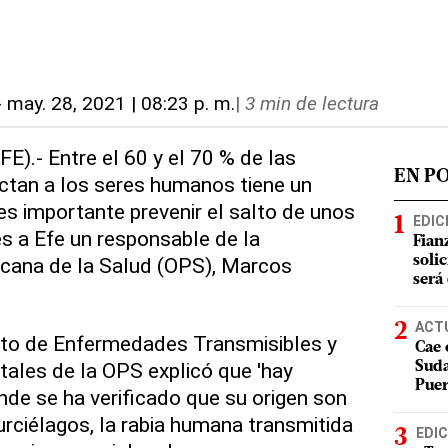
-
may. 28, 2021 | 08:23 p. m.
|
3 min de lectura
E).- Entre el 60 y el 70 % de las
EN P
tan a los seres humanos tiene un
 es importante prevenir el salto de unos
EDIC
nes a Efe un responsable de la
Fian
cana de la Salud (OPS), Marcos
soli
será
ACT
nto de Enfermedades Transmisibles y
Cae 
ales de la OPS explicó que 'hay
Suda
Puer
e se ha verificado que su origen son
urciélagos, la rabia humana transmitida
EDIC