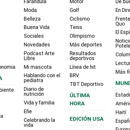
Farándula
Motor
De bue
Moda
Golf
En Dir
Belleza
Ciclismo
Frente
Quo
Buena Vida
Tenis
El Esp
Sociales
Olimpismo
Notici
Novedades
Más deportes
Potel
Podcast Arte
Resultados
Colum
Libre
deportivos
Lectu
onomia
Mi mascota
Línea de hit
Más f
Hablando con el
BRV
A
pediatra
MUN
TBT Deportivo
Diario de
biente
nutrición
ÚLTIMA
Estad
Vida y familia
HORA
Améri
Eñe
Haití
ía
EDICIÓN USA
Celebrando la
Españ
vida
Europ