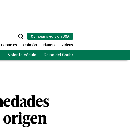
Cambiar a edición USA
Deportes
Opinión
Planeta
Videos
s
Volante cédula
Reina del Caribe
Clausura Juegos Centro
medades
 origen