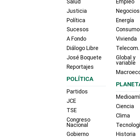
Salud
Empleo
Justicia
Negocios
Política
Energía
Sucesos
Consumo
A Fondo
Vivienda
Diálogo Libre
Telecom.
José Boquete
Global y
variable
Reportajes
Macroec
POLÍTICA
PLANET
Partidos
Medioam
JCE
Ciencia
TSE
Clima
Congreso
Nacional
Tecnolog
Gobierno
Historia