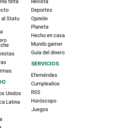
na tinta
Revista
ecto
Deportes
 al Statu
Opinión
Planeta
ía
Hecho en casa
ero
Mundo gamer
eche
Guía del dinero
nistas
ras
SERVICIOS
irmas
Efemérides
DO
Cumpleaños
RSS
os Unidos
Horóscopo
ca Latina
Juegos
a
a