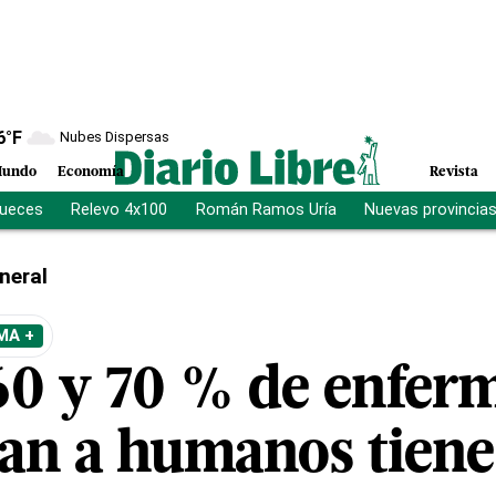
6
°F
Nubes Dispersas
undo
Economía
Revista
jueces
Relevo 4x100
Román Ramos Uría
Nuevas provincia
neral
MA +
 60 y 70 % de enfer
tan a humanos tiene