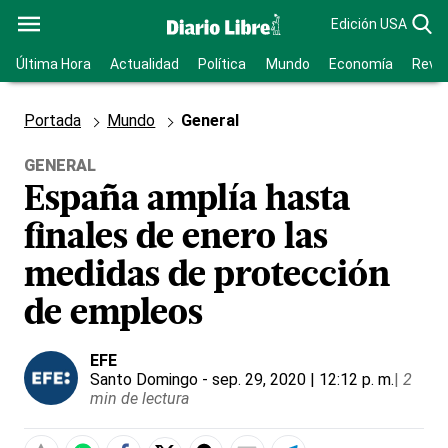
Edición USA
Última Hora
Actualidad
Política
Mundo
Economía
Revis
Portada
Mundo
General
GENERAL
España amplía hasta
finales de enero las
medidas de protección
de empleos
EFE
Santo Domingo
- sep. 29, 2020 | 12:12 p. m.
|
2
min de lectura