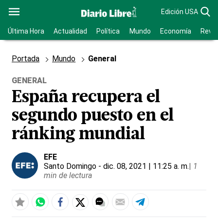
Edición USA
Última Hora
Actualidad
Política
Mundo
Economía
Revis
Portada
Mundo
General
GENERAL
España recupera el
segundo puesto en el
ránking mundial
EFE
Santo Domingo
- dic. 08, 2021 | 11:25 a. m.
|
1
min de lectura