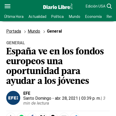
Edición USA
Última Hora
Actualidad
Política
Mundo
Economía
Revis
Portada
Mundo
General
GENERAL
España ve en los fondos
europeos una
oportunidad para
ayudar a los jóvenes
EFE
Santo Domingo
- abr. 28, 2021 | 03:39 p. m.
|
3
min de lectura