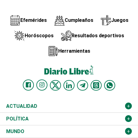
Efemérides
Cumpleaños
Juegos
Horóscopos
Resultados deportivos
Herramientas
ACTUALIDAD
Nacional
POLÍTICA
Ciudad
Partidos
MUNDO