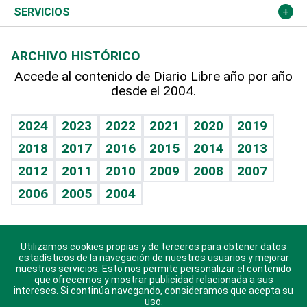
Resto del mundo
Economía personal
Podcast Arte Libre
Más deportes
Noticiero Poteleche
Cambio climático
Opinión
SERVICIOS
Macroeconomía
Mi mascota
Resultados deportivos
Columnistas
Planeta
Efemérides
ARCHIVO HISTÓRICO
Hablando con el pediatra
Línea de hit
Lecturas
Hecho en casa
Cumpleaños
Accede al contenido de Diario Libre año por año
desde el 2004.
Diario de nutrición
BRV
Más firmas
Mundo gamer
RSS
Vida y familia
TBT Deportivo
Guía del dinero
Horóscopos
2024
2023
2022
2021
2020
2019
Eñe
2018
2017
2016
2015
2014
2013
Juegos
2012
2011
2010
2009
2008
2007
Celebrando la vida
2006
2005
2004
Sin complejos
En pocas palabras
Utilizamos cookies propias y de terceros para obtener datos
Descarga nuestras aplicaciones para Android, iOS y
Escuchando al corazón
estadísticos de la navegación de nuestros usuarios y mejorar
sistema Huawei.
nuestros servicios. Esto nos permite personalizar el contenido
que ofrecemos y mostrar publicidad relacionada a sus
Economía Personal
intereses. Si continúa navegando, consideramos que acepta su
uso.