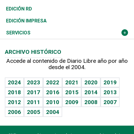
Ocenanía
Telecom.
Sociales
Tenis
El Espía
Historia
Revista
EDICIÓN RD
Caribe
Global y variable
Novedades
Olimpismo
Noticiero Poteleche
Martes de tecnología
Deportes
EDICIÓN IMPRESA
Resto del mundo
Economía personal
Podcast Arte Libre
Más deportes
Columnistas
Cambio climático
Opinión
SERVICIOS
Macroeconomía
Mi mascota
Resultados deportivos
Lecturas
Planeta
Efemérides
ARCHIVO HISTÓRICO
Hablando con el pediatra
Línea de hit
Más firmas
Hecho en casa
Cumpleaños
Accede al contenido de Diario Libre año por año
desde el 2004.
Diario de nutrición
BRV
Mundo gamer
RSS
Vida y familia
TBT Deportivo
Guía del dinero
Horóscopos
2024
2023
2022
2021
2020
2019
Eñe
2018
2017
2016
2015
2014
2013
Crucigramas
2012
2011
2010
2009
2008
2007
Celebrando la vida
2006
2005
2004
Sin complejos
En pocas palabras