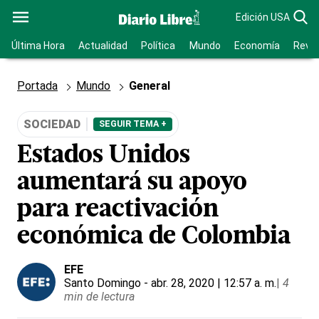
Edición USA
Última Hora
Actualidad
Política
Mundo
Economía
Revis
Portada
Mundo
General
SOCIEDAD
SEGUIR TEMA +
Estados Unidos
aumentará su apoyo
para reactivación
económica de Colombia
EFE
Santo Domingo
- abr. 28, 2020 | 12:57 a. m.
|
4
min de lectura