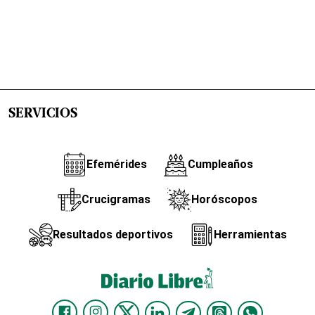
SERVICIOS
Efemérides
Cumpleaños
Crucigramas
Horóscopos
Resultados deportivos
Herramientas