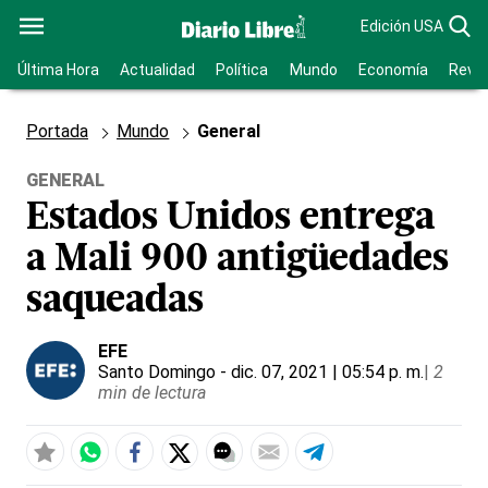
Edición USA
Última Hora
Actualidad
Política
Mundo
Economía
Revis
Portada
Mundo
General
GENERAL
Estados Unidos entrega
a Mali 900 antigüedades
saqueadas
EFE
Santo Domingo
- dic. 07, 2021 | 05:54 p. m.
|
2
min de lectura