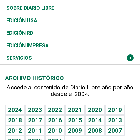
José Boquete
Asia
Consumo
Belleza
Golf
De buena tinta
Clima
Mundo
SOBRE DIARIO LIBRE
Reportajes
África
Vivienda
Buena Vida
Ciclismo
En Directo
Tecnología
Economía
EDICIÓN USA
Ocenanía
Telecom.
Sociales
Tenis
El Espía
Historia
Revista
EDICIÓN RD
Caribe
Global y variable
Novedades
Olimpismo
Noticiero Poteleche
Martes de tecnología
Deportes
EDICIÓN IMPRESA
Resto del mundo
Economía personal
Podcast Arte Libre
Más deportes
Columnistas
Cambio climático
Opinión
SERVICIOS
Macroeconomía
Mi mascota
Resultados deportivos
Lecturas
Planeta
Efemérides
ARCHIVO HISTÓRICO
Hablando con el pediatra
Línea de hit
Más firmas
Hecho en casa
Cumpleaños
Accede al contenido de Diario Libre año por año
desde el 2004.
Diario de nutrición
BRV
Mundo gamer
RSS
Vida y familia
TBT Deportivo
Guía del dinero
Horóscopos
2024
2023
2022
2021
2020
2019
Eñe
2018
2017
2016
2015
2014
2013
Crucigramas
2012
2011
2010
2009
2008
2007
Celebrando la vida