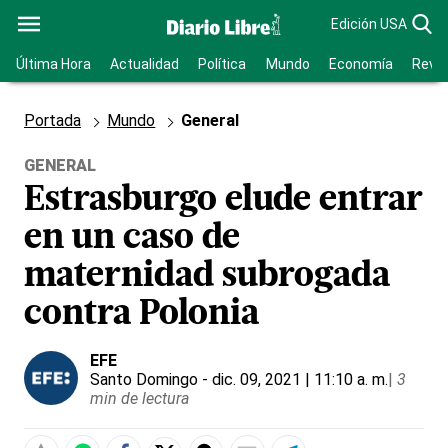
Edición USA
Última Hora
Actualidad
Política
Mundo
Economía
Revis
Portada
Mundo
General
GENERAL
Estrasburgo elude entrar
en un caso de
maternidad subrogada
contra Polonia
EFE
Santo Domingo
- dic. 09, 2021 | 11:10 a. m.
|
3
min de lectura