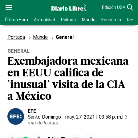
Edición USA
Última Hora
Actualidad
Política
Mundo
Economía
Revis
Portada
Mundo
General
GENERAL
Exembajadora mexicana
en EEUU califica de
'inusual' visita de la CIA
a México
EFE
Santo Domingo
- may. 27, 2021 | 03:58 p. m.
|
3
min de lectura