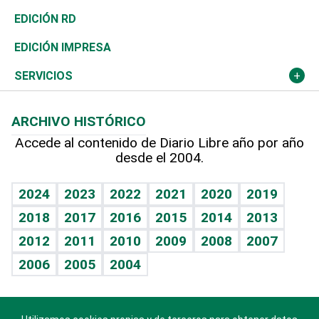
Ocenanía
Telecom.
Sociales
Tenis
El Espía
Historia
Revista
EDICIÓN RD
Caribe
Global y variable
Novedades
Olimpismo
Noticiero Poteleche
Martes de tecnología
Deportes
EDICIÓN IMPRESA
Resto del mundo
Economía personal
Podcast Arte Libre
Más deportes
Columnistas
Cambio climático
Opinión
SERVICIOS
Macroeconomía
Mi mascota
Resultados deportivos
Lecturas
Planeta
Efemérides
ARCHIVO HISTÓRICO
Hablando con el pediatra
Línea de hit
Más firmas
Hecho en casa
Cumpleaños
Accede al contenido de Diario Libre año por año
desde el 2004.
Diario de nutrición
BRV
Mundo gamer
RSS
Vida y familia
TBT Deportivo
Guía del dinero
Horóscopos
2024
2023
2022
2021
2020
2019
Eñe
2018
2017
2016
2015
2014
2013
Juegos
2012
2011
2010
2009
2008
2007
Celebrando la vida
2006
2005
2004
Sin complejos
En pocas palabras