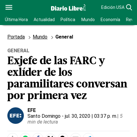
Edición USA
Última Hora
Actualidad
Política
Mundo
Economía
Revis
Portada
Mundo
General
GENERAL
Exjefe de las FARC y
exlíder de los
paramilitares conversan
por primera vez
EFE
Santo Domingo
- jul. 30, 2020 | 03:37 p. m.
|
5
min de lectura