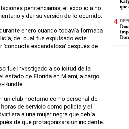
Katy
laciones penitenciarias, el expolicía no
que 
ntario y dar su versión de lo ocurrido.
DEP
Deur
r durante enero cuando todavía formaba
impe
icía, del cual fue expulsado este
Dom
r 'conducta escandalosa' después de
o fue investigado a solicitud de la
del estado de Florida en Miami, a cargo
z-Rundle.
en un club nocturno como personal de
horas de servicio como policía y el
dvirtiera a una mujer negra que debía
pués de que protagonizara un incidente.