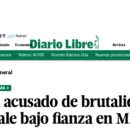
8
°F
Nubes
undo
Economía
Revista
jueces
Relevo 4x100
Román Ramos Uría
Nuevas provincia
neral
MA +
a acusado de brutal
sale bajo fianza en 