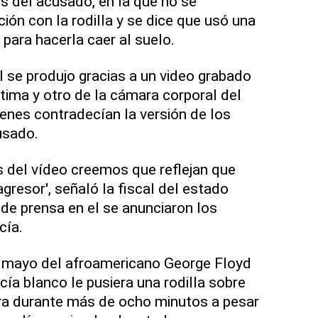
os del acusado, en la que no se
ión con la rodilla y se dice que usó una
 para hacerla caer al suelo.
 se produjo gracias a un video grabado
ctima y otro de la cámara corporal del
genes contradecían la versión de los
usado.
es del vídeo creemos que reflejan que
gresor', señaló la fiscal del estado
 de prensa en el se anunciaron los
cía.
e mayo del afroamericano George Floyd
ía blanco le pusiera una rodilla sobre
era durante más de ocho minutos a pesar