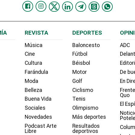
ÍA
REVISTA
DEPORTES
OPIN
Música
Baloncesto
ADC
Cine
Fútbol
Delant
Cultura
Béisbol
Editor
Farándula
Motor
De bue
Moda
Golf
En Dir
Belleza
Ciclismo
Frente
Quo
Buena Vida
Tenis
El Esp
Sociales
Olimpismo
Notici
Novedades
Más deportes
Potel
Podcast Arte
Resultados
Colum
Libre
deportivos