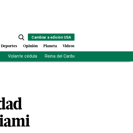
Cambiar a edición USA
Deportes
Opinión
Planeta
Videos
s
Volante cédula
Reina del Caribe
Clausura Juegos Centro
idad
Miami