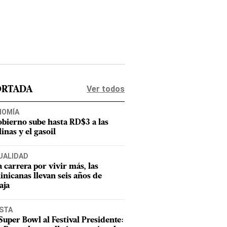
Ver todos
ORTADA
NOMÍA
obierno sube hasta RD$3 a las
inas y el gasoil
UALIDAD
a carrera por vivir más, las
nicanas llevan seis años de
aja
ISTA
Super Bowl al Festival Presidente: