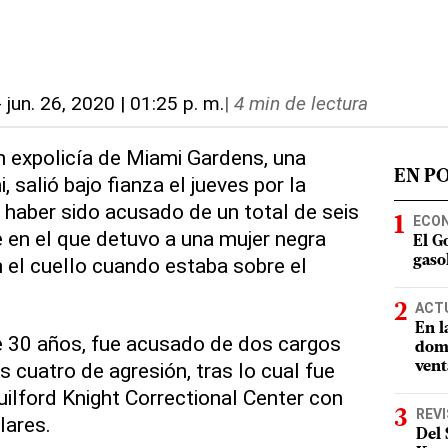
-
jun. 26, 2020 | 01:25 p. m.
|
4 min de lectura
Un expolicía de Miami Gardens, una
EN P
 salió bajo fianza el jueves por la
s haber sido acusado de un total de seis
ECO
e en el que detuvo a una mujer negra
El G
n el cuello cuando estaba sobre el
gasol
ACT
En l
e 30 años, fue acusado de dos cargos
domi
 cuatro de agresión, tras lo cual fue
vent
uilford Knight Correctional Center con
REV
lares.
Del 