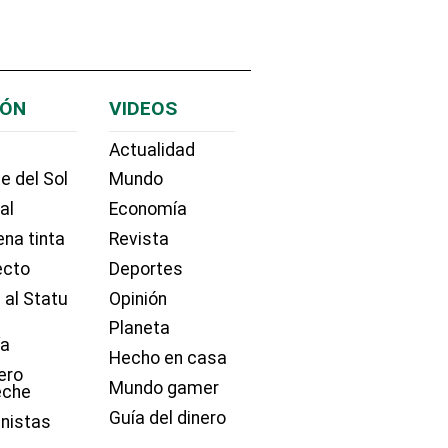
IÓN
VIDEOS
Actualidad
e del Sol
Mundo
ial
Economía
na tinta
Revista
ecto
Deportes
 al Statu
Opinión
Planeta
ía
Hecho en casa
ero
Mundo gamer
eche
Guía del dinero
nistas