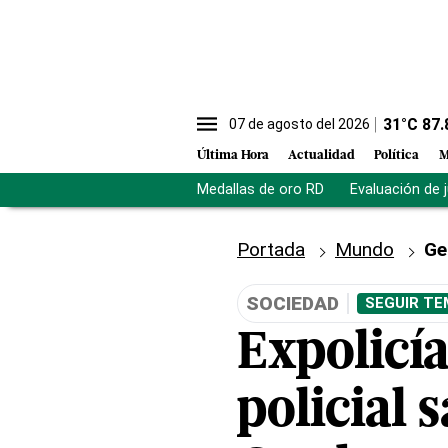
31
°C
87.
07 de agosto del 2026
Última Hora
Actualidad
Política
M
Medallas de oro RD
Evaluación de 
Portada
Mundo
Ge
SOCIEDAD
SEGUIR TE
Expolicí
policial 