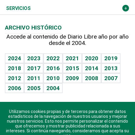
Resto del mundo
Economía personal
Podcast Arte Libre
Más deportes
Columnistas
Cambio climático
Opinión
SERVICIOS
Macroeconomía
Mi mascota
Resultados deportivos
Lecturas
Planeta
Efemérides
ARCHIVO HISTÓRICO
Hablando con el pediatra
Línea de hit
Más firmas
Hecho en casa
Cumpleaños
Accede al contenido de Diario Libre año por año
desde el 2004.
Diario de nutrición
BRV
Mundo gamer
RSS
Vida y familia
TBT Deportivo
Guía del dinero
Horóscopos
2024
2023
2022
2021
2020
2019
Eñe
2018
2017
2016
2015
2014
2013
Crucigramas
2012
2011
2010
2009
2008
2007
Celebrando la vida
2006
2005
2004
Sin complejos
En pocas palabras
Utilizamos cookies propias y de terceros para obtener datos
Descarga nuestras aplicaciones para Android, iOS y
Escuchando al corazón
estadísticos de la navegación de nuestros usuarios y mejorar
sistema Huawei.
nuestros servicios. Esto nos permite personalizar el contenido
que ofrecemos y mostrar publicidad relacionada a sus
Economía Personal
intereses. Si continúa navegando, consideramos que acepta su