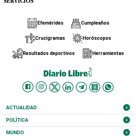
SERVICIOS
Efemérides
Cumpleaños
Crucigramas
Horóscopos
Resultados deportivos
Herramientas
ACTUALIDAD
Nacional
POLÍTICA
Ciudad
Partidos
MUNDO