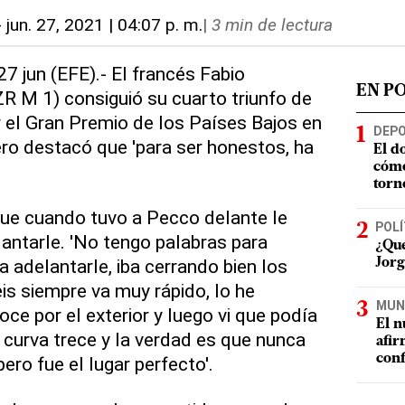
-
jun. 27, 2021 | 04:07 p. m.
|
3 min de lectura
7 jun (EFE).- El francés Fabio
EN P
R M 1) consiguió su cuarto triunfo de
 el Gran Premio de los Países Bajos en
DEP
ero destacó que 'para ser honestos, ha
El d
cómo
torn
que cuando tuvo a Pecco delante le
POLÍ
lantarle. 'No tengo palabras para
¿Qué
a adelantarle, iba cerrando bien los
Jorg
is siempre va muy rápido, lo he
MUN
oce por el exterior y luego vi que podía
El n
la curva trece y la verdad es que nunca
afir
conf
ero fue el lugar perfecto'.