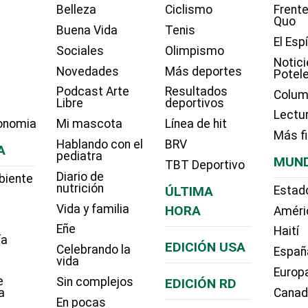
Belleza
Ciclismo
Frente
Quo
Buena Vida
Tenis
El Esp
Sociales
Olimpismo
Notici
Novedades
Más deportes
Potel
Podcast Arte
Resultados
Colum
Libre
deportivos
Lectu
onomia
Mi mascota
Línea de hit
Más f
Hablando con el
BRV
A
pediatra
MUN
TBT Deportivo
Diario de
biente
nutrición
ÚLTIMA
Estad
Vida y familia
HORA
Améri
Eñe
Haití
ía
EDICIÓN USA
Celebrando la
Españ
vida
Europ
e
Sin complejos
EDICIÓN RD
a
Cana
En pocas