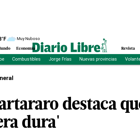
8
°F
Muy Nuboso
undo
Economía
Revista
ibe
Combustibles
Jorge Frías
Nuevas provincias
Volant
neral
artararo destaca que
era dura'