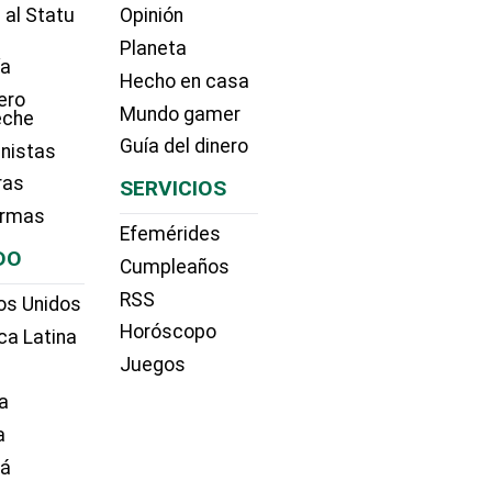
 al Statu
Opinión
Planeta
ía
Hecho en casa
ero
Mundo gamer
eche
Guía del dinero
nistas
ras
SERVICIOS
irmas
Efemérides
DO
Cumpleaños
RSS
os Unidos
Horóscopo
ca Latina
Juegos
a
a
dá