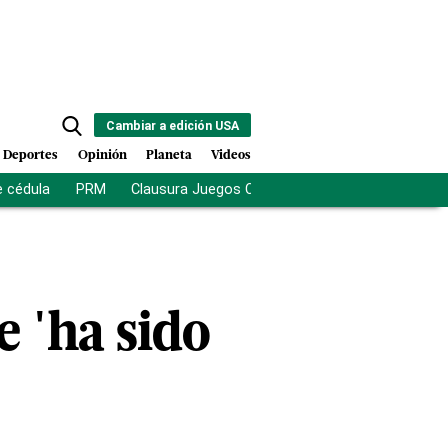
Cambiar a edición USA
Deportes
Opinión
Planeta
Videos
e cédula
PRM
Clausura Juegos Centroamericanos
De la Es
 'ha sido