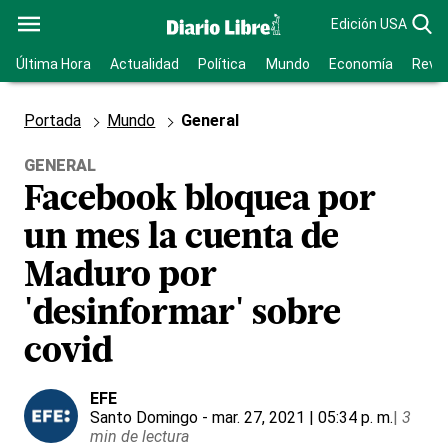
Edición USA
Última Hora
Actualidad
Política
Mundo
Economía
Revis
Portada
Mundo
General
GENERAL
Facebook bloquea por
un mes la cuenta de
Maduro por
'desinformar' sobre
covid
EFE
Santo Domingo
- mar. 27, 2021 | 05:34 p. m.
|
3
min de lectura