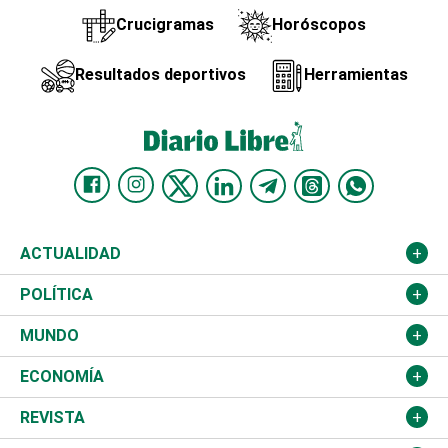
Crucigramas
Horóscopos
Resultados deportivos
Herramientas
ACTUALIDAD
Nacional
POLÍTICA
Ciudad
Partidos
MUNDO
Educación
JCE
Estados Unidos
ECONOMÍA
Salud
TSE
América Latina
Finanzas
REVISTA