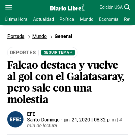
Edición USA
Última Hora
Actualidad
Política
Mundo
Economía
Revis
Portada
Mundo
General
DEPORTES
SEGUIR TEMA +
Falcao destaca y vuelve
al gol con el Galatasaray,
pero sale con una
molestia
EFE
Santo Domingo
- jun. 21, 2020 | 08:32 p. m.
|
4
min de lectura