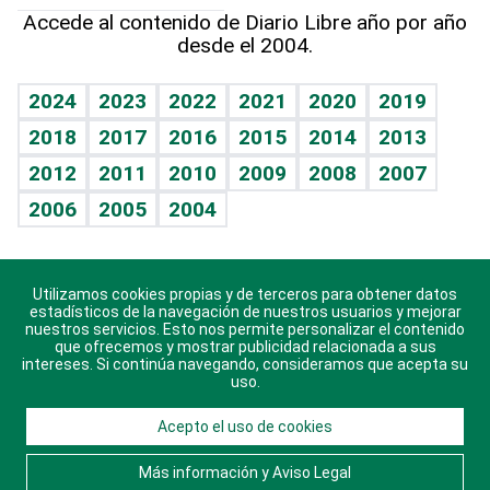
Hablando con el pediatra
Línea de hit
Más firmas
Hecho en casa
Cumpleaños
Accede al contenido de Diario Libre año por año
desde el 2004.
Diario de nutrición
BRV
Mundo gamer
RSS
Vida y familia
TBT Deportivo
Guía del dinero
Horóscopos
2024
2023
2022
2021
2020
2019
Eñe
2018
2017
2016
2015
2014
2013
Crucigramas
2012
2011
2010
2009
2008
2007
Celebrando la vida
2006
2005
2004
Sin complejos
En pocas palabras
Utilizamos cookies propias y de terceros para obtener datos
Descarga nuestras aplicaciones para Android, iOS y
Escuchando al corazón
estadísticos de la navegación de nuestros usuarios y mejorar
sistema Huawei.
nuestros servicios. Esto nos permite personalizar el contenido
que ofrecemos y mostrar publicidad relacionada a sus
Economía Personal
intereses. Si continúa navegando, consideramos que acepta su
uso.
Consulta Libre
Acepto el uso de cookies
© 2021 Diario Libre, todos los derechos reservados.
Consulta el
Aviso Legal
. Ponte en
Contacto
con
Más información y Aviso Legal