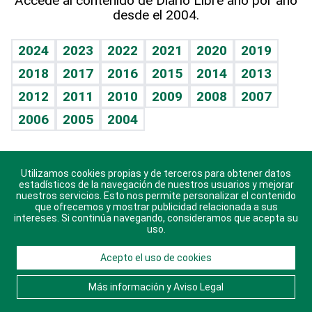
Accede al contenido de Diario Libre año por año
desde el 2004.
Diario de nutrición
BRV
Mundo gamer
RSS
Vida y familia
TBT Deportivo
Guía del dinero
Horóscopos
2024
2023
2022
2021
2020
2019
Eñe
2018
2017
2016
2015
2014
2013
Crucigramas
2012
2011
2010
2009
2008
2007
Celebrando la vida
2006
2005
2004
Sin complejos
En pocas palabras
Utilizamos cookies propias y de terceros para obtener datos
Descarga nuestras aplicaciones para Android, iOS y
Escuchando al corazón
estadísticos de la navegación de nuestros usuarios y mejorar
sistema Huawei.
nuestros servicios. Esto nos permite personalizar el contenido
que ofrecemos y mostrar publicidad relacionada a sus
Economía Personal
intereses. Si continúa navegando, consideramos que acepta su
uso.
Consulta Libre
Acepto el uso de cookies
© 2021 Diario Libre, todos los derechos reservados.
Consulta el
Aviso Legal
. Ponte en
Contacto
con
Más información y Aviso Legal
nosotros y conoce más sobre Diario Libre