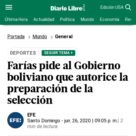
Edición USA
Última Hora
Actualidad
Política
Mundo
Economía
Revis
Portada
Mundo
General
DEPORTES
SEGUIR TEMA +
Farías pide al Gobierno
boliviano que autorice la
preparación de la
selección
EFE
Santo Domingo
- jun. 26, 2020 | 09:05 p. m.
|
3
min de lectura