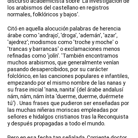
discurso academicista sobre 'La investigación de
los arabismos del castellano en registros
normales, folklóricos y bajos'.
Citó en aquella alocución palabras de herencia
árabe como 'andrajo', 'droga', 'ademán', 'azar',
'ajedrez'; modismos como 'troche y moche' o
'trancas y barrancas' o exclamaciones menos
refinadas como 'jolín'. 'También encontramos
muchos arabismos, que generalmente venían
pasando desapercibidos, por su carácter
folclórico, en las canciones populares e infantiles,
empezando por el mismo nombre de las nanas y
su frase inicial 'nana, nanita' (del árabe andalusí
nám, nám, nám ínta 'duerme, duerme, duérmete
tú') . Unas frases que pudieron ser enseñadas por
las muchas niñeras moriscas empleadas por
señores e hidalgos cristianos tras la Reconquista
y después propagadas a todo el mundo.
Pero en esa fecha tan señalada, Corriente doctor