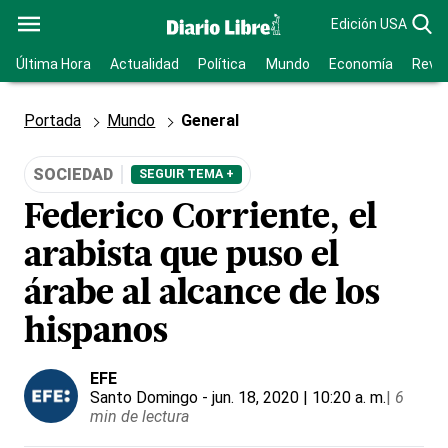
Edición USA
Última Hora
Actualidad
Política
Mundo
Economía
Revis
Portada
Mundo
General
SOCIEDAD
SEGUIR TEMA +
Federico Corriente, el
arabista que puso el
árabe al alcance de los
hispanos
EFE
Santo Domingo
- jun. 18, 2020 | 10:20 a. m.
|
6
min de lectura