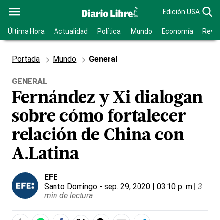
Edición USA
Última Hora
Actualidad
Política
Mundo
Economía
Revis
Portada
Mundo
General
GENERAL
Fernández y Xi dialogan
sobre cómo fortalecer
relación de China con
A.Latina
EFE
Santo Domingo
- sep. 29, 2020 | 03:10 p. m.
|
3
min de lectura