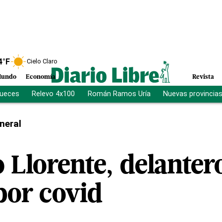
4
°F
Cielo Claro
undo
Economía
Revista
jueces
Relevo 4x100
Román Ramos Uría
Nuevas provincia
neral
Llorente, delantero
por covid