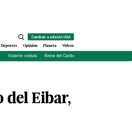
Cambiar a edición USA
Deportes
Opinión
Planeta
Videos
s
Volante cédula
Reina del Caribe
Clausura Juegos Centro
 del Eibar,