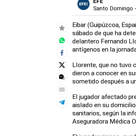
EFE
Santo Domingo
Eibar (Guipúzcoa, Españ
sábado de que ha detec
delantero Fernando Llo
antígenos en la jornada
Llorente, que no tuvo
dieron a conocer en sus
sometido después a un
El jugador afectado pr
aislado en su domicili
sanitarios, según la in
Aseguradora Médica Ofi