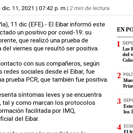
-
dic. 11, 2021 | 07:42 p. m.
|
2 min de lectura
a), 11 dic (EFE).- El Eibar informó este
EN P
tado un positivo por covid-19: su
rente, que realizó una prueba de
DEP
 del viernes que resultó ser positiva.
Las 
del 
Colo
 contacto con sus compañeros, según
 redes sociales desde el Eibar, fue
POLÍ
a prueba PCR, que también fue positiva.
Muer
Fría
esenta síntomas leves y se encuentra
DEP
o, tal y como marcan los protocolos
Este
formación facilitada por IMQ,
los 
cial del Eibar.
ECO
El I