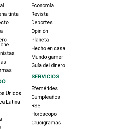
ial
Economía
na tinta
Revista
ecto
Deportes
ía
Opinión
ero
Planeta
eche
Hecho en casa
nistas
Mundo gamer
ras
Guía del dinero
irmas
SERVICIOS
DO
Efemérides
os Unidos
Cumpleaños
ca Latina
RSS
Horóscopo
a
Crucigramas
a