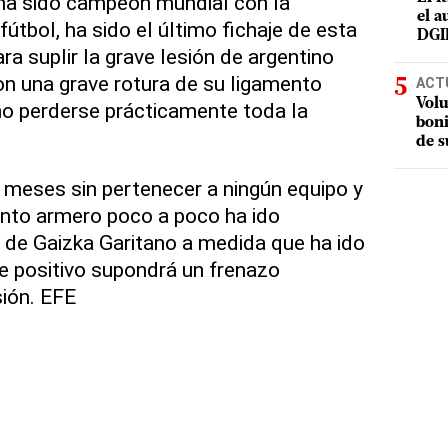
e ha sido campeón mundial con la
el a
útbol, ha sido el último fichaje de esta
DGI
ra suplir la grave lesión de argentino
con una grave rotura de su ligamento
ACT
Volu
ho perderse prácticamente toda la
boni
de s
s meses sin pertenecer a ningún equipo y
junto armero poco a poco ha ido
 de Gaizka Garitano a medida que ha ido
e positivo supondrá un frenazo
ión. EFE