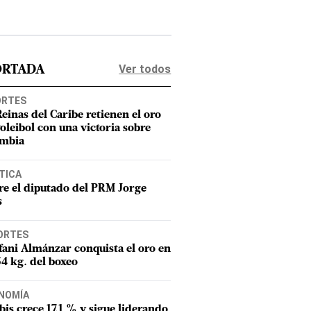
Ver todos
ORTADA
ORTES
Reinas del Caribe retienen el oro
voleibol con una victoria sobre
mbia
TICA
e el diputado del PRM Jorge
s
ORTES
fani Almánzar conquista el oro en
54 kg. del boxeo
NOMÍA
tbis crece 17.1 % y sigue liderando