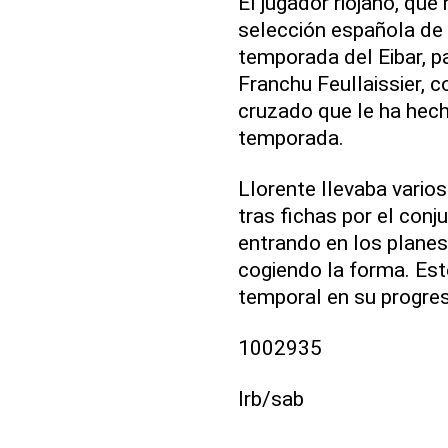
El jugador riojano, qu
selección española de f
temporada del Eibar, pa
Franchu Feullaissier, 
cruzado que le ha hec
temporada.
Llorente llevaba vario
tras fichas por el con
entrando en los planes
cogiendo la forma. Est
temporal en su progres
1002935
lrb/sab