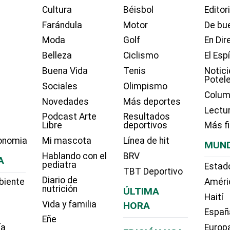
Cultura
Béisbol
Editor
Farándula
Motor
De bue
Moda
Golf
En Dir
Belleza
Ciclismo
El Esp
Buena Vida
Tenis
Notici
Potel
Sociales
Olimpismo
Colum
Novedades
Más deportes
Lectu
Podcast Arte
Resultados
Libre
deportivos
Más f
onomia
Mi mascota
Línea de hit
MUN
Hablando con el
BRV
A
pediatra
Estad
TBT Deportivo
Diario de
biente
Améri
nutrición
ÚLTIMA
Haití
Vida y familia
HORA
Españ
Eñe
ía
Europ