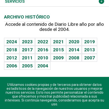
Economía personal
Podcast Arte Libre
Más deportes
Noticiero Poteleche
Cambio climático
Opinión
SERVICIOS
Macroeconomía
Mi mascota
Resultados deportivos
Columnistas
Planeta
Efemérides
ARCHIVO HISTÓRICO
Hablando con el pediatra
Línea de hit
Lecturas
Hecho en casa
Cumpleaños
Accede al contenido de Diario Libre año por año
desde el 2004.
Diario de nutrición
BRV
Más firmas
Mundo gamer
RSS
Vida y familia
TBT Deportivo
Guía del dinero
Horóscopos
2024
2023
2022
2021
2020
2019
Eñe
2018
2017
2016
2015
2014
2013
Juegos
2012
2011
2010
2009
2008
2007
Celebrando la vida
2006
2005
2004
Sin complejos
En pocas palabras
Utilizamos cookies propias y de terceros para obtener datos
Descarga nuestras aplicaciones para Android, iOS y
Escuchando al corazón
estadísticos de la navegación de nuestros usuarios y mejorar
sistema Huawei.
nuestros servicios. Esto nos permite personalizar el contenido
que ofrecemos y mostrar publicidad relacionada a sus
Economía Personal
intereses. Si continúa navegando, consideramos que acepta su
uso.
Consulta Libre