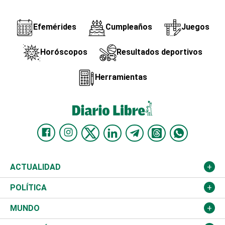
Efemérides
Cumpleaños
Juegos
Horóscopos
Resultados deportivos
Herramientas
ACTUALIDAD
Nacional
POLÍTICA
Ciudad
Partidos
MUNDO