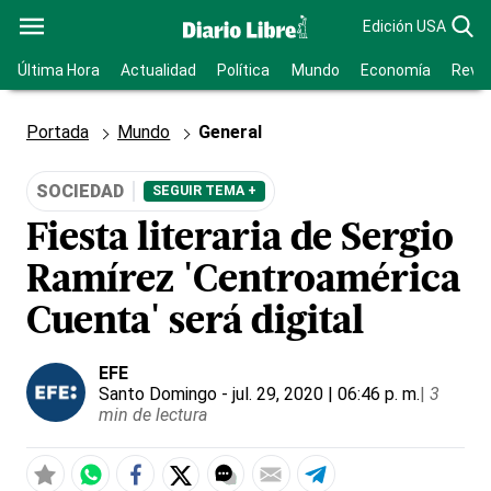
Edición USA
Última Hora
Actualidad
Política
Mundo
Economía
Revis
Portada
Mundo
General
SOCIEDAD
SEGUIR TEMA +
Fiesta literaria de Sergio
Ramírez 'Centroamérica
Cuenta' será digital
EFE
Santo Domingo
- jul. 29, 2020 | 06:46 p. m.
|
3
min de lectura