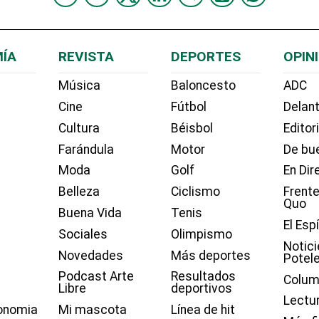
ÍA
REVISTA
DEPORTES
OPIN
Música
Baloncesto
ADC
Cine
Fútbol
Delant
Cultura
Béisbol
Editor
Farándula
Motor
De bue
Moda
Golf
En Dir
Belleza
Ciclismo
Frente
Quo
Buena Vida
Tenis
El Esp
Sociales
Olimpismo
Notici
Novedades
Más deportes
Potel
Podcast Arte
Resultados
Colum
Libre
deportivos
Lectu
onomia
Mi mascota
Línea de hit