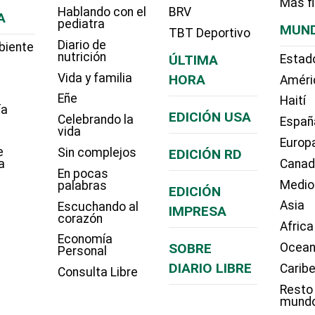
Más f
Hablando con el
BRV
A
pediatra
MUN
TBT Deportivo
Diario de
biente
nutrición
ÚLTIMA
Estad
Vida y familia
HORA
Améri
Eñe
Haití
ía
EDICIÓN USA
Celebrando la
Españ
vida
Europ
e
Sin complejos
EDICIÓN RD
a
Cana
En pocas
Medio
palabras
EDICIÓN
Asia
Escuchando al
IMPRESA
corazón
Africa
Economía
SOBRE
Ocean
Personal
DIARIO LIBRE
Carib
Consulta Libre
Resto
mund