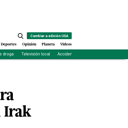
Cambiar a edición USA
Deportes
Opinión
Planeta
Videos
e droga
Televisión local
Accidente Los Ríos
Fuerza antipand
ara
n Irak