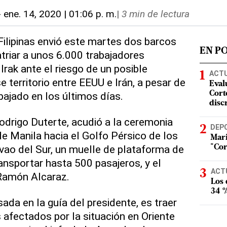
-
ene. 14, 2020 | 01:06 p. m.
|
3 min de lectura
Filipinas envió este martes dos barcos
EN P
triar a unos 6.000 trabajadores
 Irak ante el riesgo de un posible
ACT
 territorio entre EEUU e Irán, a pesar de
Eval
bajado en los últimos días.
Corte
disc
 Rodrigo Duterte, acudió a la ceremonia
DEP
de Manila hacia el Golfo Pérsico de los
Mari
ao del Sur, un muelle de plataforma de
"Cor
ansportar hasta 500 pasajeros, y el
ACT
Ramón Alcaraz.
Los
34 %
sada en la guía del presidente, es traer
os afectados por la situación en Oriente