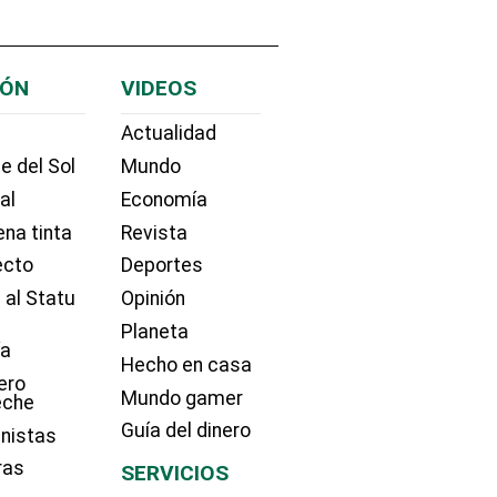
IÓN
VIDEOS
Actualidad
e del Sol
Mundo
ial
Economía
na tinta
Revista
ecto
Deportes
 al Statu
Opinión
Planeta
ía
Hecho en casa
ero
Mundo gamer
eche
Guía del dinero
nistas
ras
SERVICIOS