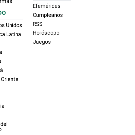
irmas
Efemérides
DO
Cumpleaños
RSS
os Unidos
Horóscopo
ca Latina
Juegos
a
a
dá
 Oriente
ia
e
 del
o