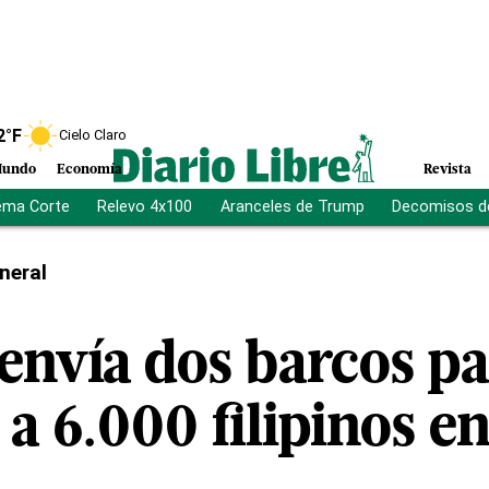
2
°F
Cielo Claro
undo
Economía
Revista
ema Corte
Relevo 4x100
Aranceles de Trump
Decomisos d
neral
 envía dos barcos p
 a 6.000 filipinos e