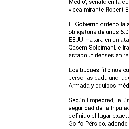
Medio', señaló en la ce
vicealmirante Robert 
El Gobierno ordenó la 
obligatoria de unos 6.0
EEUU matara en un ataq
Qasem Soleimaní, e Irá
estadounidenses en rep
Los buques filipinos c
personas cada uno, ad
Armada y equipos médi
Según Empedrad, la 'úni
seguridad de la tripula
definido el lugar exac
Golfo Pérsico, adonde 