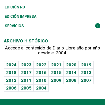
Ocenanía
Telecom.
Sociales
Tenis
El Espía
Historia
Revista
EDICIÓN RD
Caribe
Global y variable
Novedades
Olimpismo
Noticiero Poteleche
Martes de tecnología
Deportes
EDICIÓN IMPRESA
Resto del mundo
Economía personal
Podcast Arte Libre
Más deportes
Columnistas
Cambio climático
Opinión
SERVICIOS
Macroeconomía
Mi mascota
Resultados deportivos
Lecturas
Planeta
Efemérides
ARCHIVO HISTÓRICO
Hablando con el pediatra
Línea de hit
Más firmas
Hecho en casa
Cumpleaños
Accede al contenido de Diario Libre año por año
desde el 2004.
Diario de nutrición
BRV
Mundo gamer
RSS
Vida y familia
TBT Deportivo
Guía del dinero
Horóscopos
2024
2023
2022
2021
2020
2019
Eñe
2018
2017
2016
2015
2014
2013
Crucigramas
2012
2011
2010
2009
2008
2007
Celebrando la vida
2006
2005
2004
Sin complejos
En pocas palabras