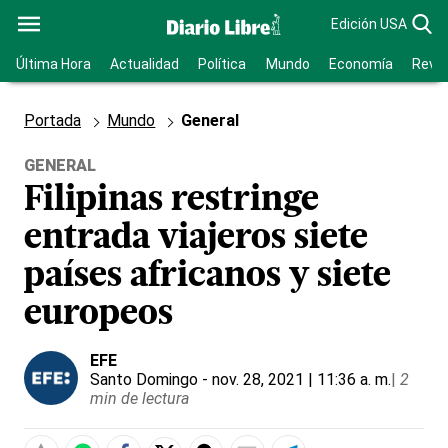
Edición USA
Última Hora
Actualidad
Política
Mundo
Economía
Revis
Portada
Mundo
General
GENERAL
Filipinas restringe
entrada viajeros siete
países africanos y siete
europeos
EFE
Santo Domingo
- nov. 28, 2021 | 11:36 a. m.
|
2
min de lectura