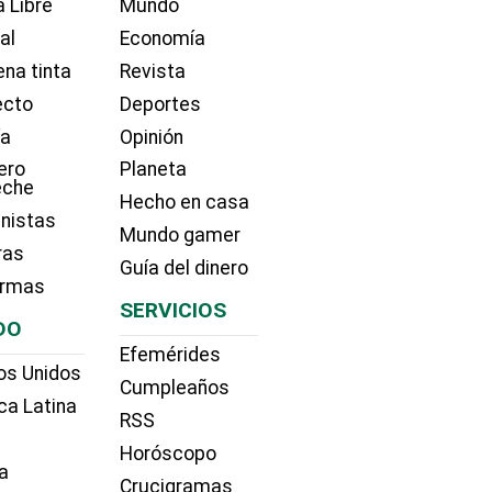
 Libre
Mundo
ial
Economía
na tinta
Revista
ecto
Deportes
ía
Opinión
ero
Planeta
eche
Hecho en casa
nistas
Mundo gamer
ras
Guía del dinero
irmas
SERVICIOS
DO
Efemérides
os Unidos
Cumpleaños
ca Latina
RSS
Horóscopo
a
Crucigramas