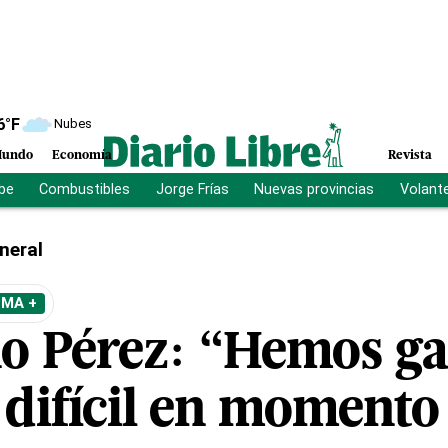
6
°F
Nubes
undo
Economía
Revista
ibe
Combustibles
Jorge Frías
Nuevas provincias
Volant
neral
EMA +
no Pérez: “Hemos ga
 difícil en moment