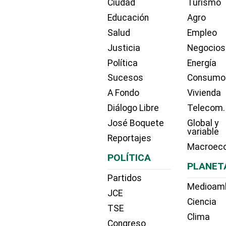
Ciudad
Turismo
Educación
Agro
Salud
Empleo
Justicia
Negocios
Política
Energía
Sucesos
Consumo
A Fondo
Vivienda
Diálogo Libre
Telecom.
José Boquete
Global y
variable
Reportajes
Macroec
POLÍTICA
PLANET
Partidos
Medioam
JCE
Ciencia
TSE
Clima
Congreso