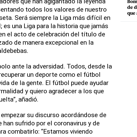
gadores que han agigantado la leyenda
Bomb
de d
sentando todos los valores de nuestro
que 
eta. Será siempre la Liga más difícil en
 es una Liga para la historia que jamás
n el acto de celebración del título de
zado de manera excepcional en la
aldebebas.
olo ante la adversidad. Todos, desde la
recuperar un deporte como el fútbol
ida de la gente. El fútbol puede ayudar
rmalidad y quiero agradecer a los que
elta”, añadió.
o empezar su discurso acordándose de
 han sufrido por el coronavirus y de
ra combatirlo: “Estamos viviendo