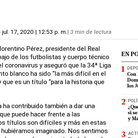
-
jul. 17, 2020 | 12:53 p. m.
|
3 min de lectura
Florentino Pérez, presidente del Real
EN P
ajo de los futbolistas y cuerpo técnico
l coronavirus y aseguró que la 34ª Liga
DEP
nto blanco ha sido “la más difícil en el
Con 
que es un título “para la historia que
Domi
los 
POLÍ
a ha contribuido también a dar una
¿Qué
que puede hacer frente a las
si s
y Ma
s títulos son difíciles y más en estas
 hubiéramos imaginado. Nos sentimos
ACT