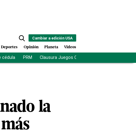
Cambiar a edición USA
Deportes
Opinión
Planeta
Videos
e cédula
PRM
Clausura Juegos Centroamericanos
De la Es
nado la
o más