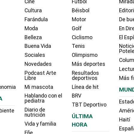
Cine
Fútbol
Mirada
Cultura
Béisbol
Editor
Farándula
Motor
De bue
Moda
Golf
En Dir
Belleza
Ciclismo
El Esp
Buena Vida
Tenis
Notici
Potel
Sociales
Olimpismo
Colum
Novedades
Más deportes
Lectu
Podcast Arte
Resultados
Libre
deportivos
Más f
onomia
Mi mascota
Línea de hit
MUN
Hablando con el
BRV
A
pediatra
Estad
TBT Deportivo
Diario de
biente
Améri
nutrición
ÚLTIMA
Haití
Vida y familia
HORA
Españ
Eñe