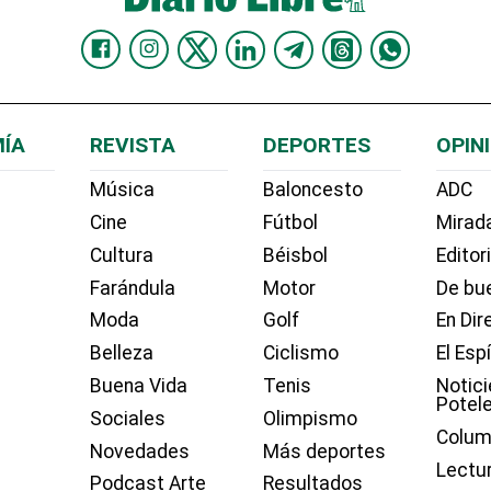
ÍA
REVISTA
DEPORTES
OPIN
Música
Baloncesto
ADC
Cine
Fútbol
Mirada
Cultura
Béisbol
Editor
Farándula
Motor
De bue
Moda
Golf
En Dir
Belleza
Ciclismo
El Esp
Buena Vida
Tenis
Notici
Potel
Sociales
Olimpismo
Colum
Novedades
Más deportes
Lectu
Podcast Arte
Resultados