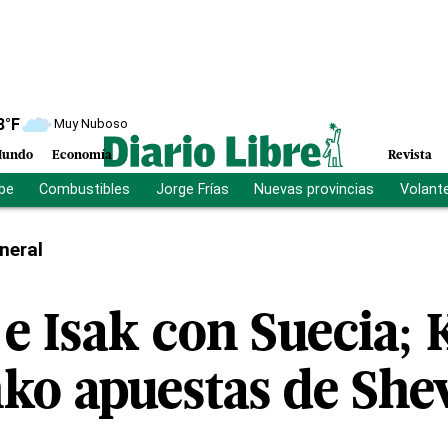
8
°F
Muy Nuboso
undo
Economía
Revista
ibe
Combustibles
Jorge Frías
Nuevas provincias
Volant
neral
 e Isak con Suecia;
ko apuestas de Sh