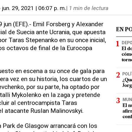
-
jun. 29, 2021 | 06:07 p. m.
|
1 min de lectura
 jun (EFE).- Emil Forsberg y Alexander
EN P
icial de Suecia ante Ucrania, que apuesta
por Taras Stepenanko en su once inicial,
DEP
los octavos de final de la Eurocopa
El d
cómo
torn
esto en escena a su once de gala para
POLÍ
cera vez en su historia, los cuartos de un
¿Qué
evchenko, por su parte, ha optado por
Jorg
italli Mykolenko en la zaga y pretende
MUN
cluir al centrocampista Taras
El n
l atacante Ruslan Malinovskyi.
afir
conf
Park de Glasgow arrancará con los