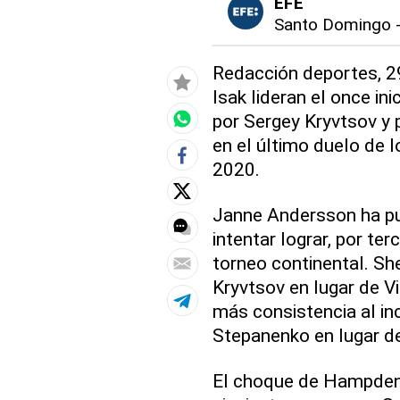
EFE
Santo Domingo
Redacción deportes, 29
Isak lideran el once in
por Sergey Kryvtsov y 
en el último duelo de 
2020.
Janne Andersson ha pu
intentar lograr, por ter
torneo continental. Sh
Kryvtsov en lugar de V
más consistencia al in
Stepanenko en lugar de
El choque de Hampden 