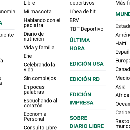
Libre
deportivos
Más f
onomia
Mi mascota
Línea de hit
MUN
Hablando con el
BRV
A
pediatra
Estad
TBT Deportivo
Diario de
biente
Améri
nutrición
ÚLTIMA
Haití
Vida y familia
HORA
Españ
Eñe
ía
Europ
EDICIÓN USA
Celebrando la
Cana
vida
e
Medio
Sin complejos
EDICIÓN RD
a
Asia
En pocas
palabras
EDICIÓN
Africa
Escuchando al
IMPRESA
Ocean
corazón
Carib
Economía
SOBRE
Personal
Resto
DIARIO LIBRE
mund
Consulta Libre