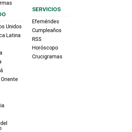
irmas
SERVICIOS
DO
Efemérides
os Unidos
Cumpleaños
ca Latina
RSS
Horóscopo
a
Crucigramas
a
dá
 Oriente
ia
e
 del
o