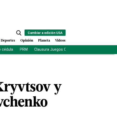
Cambiar a edición USA
Deportes
Opinión
Planeta
Videos
e cédula
PRM
Clausura Juegos Centroamericanos
De la Es
 Kryvtsov y
evchenko