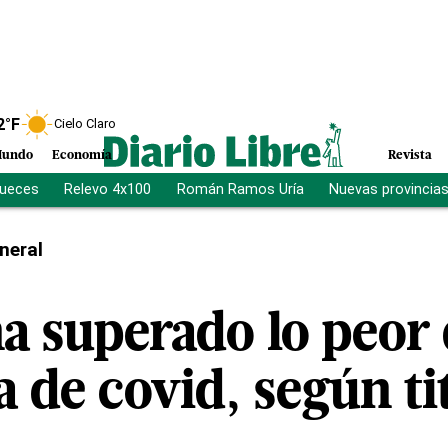
2
°F
Cielo Claro
undo
Economía
Revista
jueces
Relevo 4x100
Román Ramos Uría
Nuevas provincia
neral
a superado lo peor 
a de covid, según ti