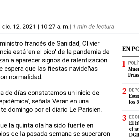
-
dic. 12, 2021 | 10:27 a. m.
|
1 min de lectura
 ministro francés de Sanidad, Olivier
EN P
cia está 'en el pico' de la pandemia de
an a aparecer signos de ralentización
POLÍ
ue espera que las fiestas navideñas
Muer
con normalidad.
Fría
DEP
a de días constatamos un inicio de
Este
 epidémica', señala Véran en una
los 
te domingo por el diario Le Parisien.
ECO
El I
ue la quinta ola ha sido fuerte en
el a
ipios de la pasada semana se superaron
DGI