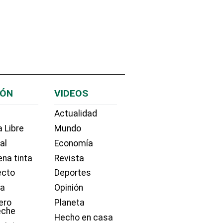
IÓN
VIDEOS
Actualidad
 Libre
Mundo
ial
Economía
na tinta
Revista
ecto
Deportes
ía
Opinión
ero
Planeta
eche
Hecho en casa