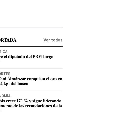
Ver todos
ORTADA
TICA
e el diputado del PRM Jorge
s
ORTES
fani Almánzar conquista el oro en
54 kg. del boxeo
NOMÍA
tbis crece 17.1 % y sigue liderando
umento de las recaudaciones de la
I