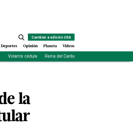
Cambiar a edición USA
Deportes
Opinión
Planeta
Videos
s
Volante cédula
Reina del Caribe
Clausura Juegos Centro
de la
tular