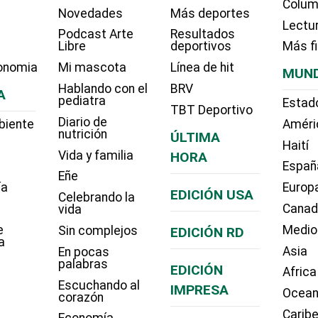
Colum
Novedades
Más deportes
Lectu
Podcast Arte
Resultados
Libre
deportivos
Más f
onomia
Mi mascota
Línea de hit
MUN
Hablando con el
BRV
A
pediatra
Estad
TBT Deportivo
Diario de
biente
Améri
nutrición
ÚLTIMA
Haití
Vida y familia
HORA
Españ
Eñe
ía
Europ
EDICIÓN USA
Celebrando la
Cana
vida
e
Medio
Sin complejos
EDICIÓN RD
a
Asia
En pocas
palabras
EDICIÓN
Africa
Escuchando al
IMPRESA
Ocean
corazón
Carib