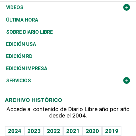
A Fondo
Canadá
Negocios
Farándula
Béisbol
Mirada Libre
Medioambiente
VIDEOS
Diálogo Libre
Medio Oriente
Energía
Moda
Motor
Editorial
Ciencia
Actualidad
ÚLTIMA HORA
José Boquete
Asia
Consumo
Belleza
Golf
De buena tinta
Clima
Mundo
SOBRE DIARIO LIBRE
Reportajes
África
Vivienda
Buena Vida
Ciclismo
En Directo
Tecnología
Economía
EDICIÓN USA
Ocenanía
Telecom.
Sociales
Tenis
El Espía
Historia
Revista
EDICIÓN RD
Caribe
Global y variable
Novedades
Olimpismo
Noticiero Poteleche
Martes de tecnología
Deportes
EDICIÓN IMPRESA
Resto del mundo
Economía personal
Podcast Arte Libre
Más deportes
Columnistas
Cambio climático
Opinión
SERVICIOS
Macroeconomía
Mi mascota
Resultados deportivos
Lecturas
Planeta
Efemérides
ARCHIVO HISTÓRICO
Hablando con el pediatra
Línea de hit
Más firmas
Hecho en casa
Cumpleaños
Accede al contenido de Diario Libre año por año
desde el 2004.
Diario de nutrición
BRV
Mundo gamer
RSS
Vida y familia
TBT Deportivo
Guía del dinero
Horóscopos
2024
2023
2022
2021
2020
2019