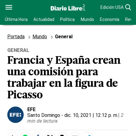
Edición USA
Última Hora
Actualidad
Política
Mundo
Economía
Revis
Portada
Mundo
General
GENERAL
Francia y España crean
una comisión para
trabajar en la figura de
Picasso
EFE
Santo Domingo
- dic. 10, 2021 | 12:12 p. m.
|
2
min de lectura