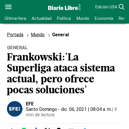
Edición USA
Última Hora
Actualidad
Política
Mundo
Economía
Revis
Portada
Mundo
General
GENERAL
Frankowski:'La
Superliga ataca sistema
actual, pero ofrece
pocas soluciones'
EFE
Santo Domingo
- dic. 06, 2021 | 08:04 a. m.
|
8
min de lectura