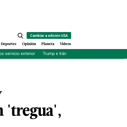
Cambiar a edición USA
Deportes
Opinión
Planeta
Videos
s servicio exterior
Trump e Irán
Fuerza antipandillas Haití
y
 'tregua',