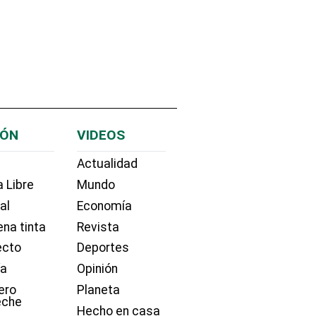
IÓN
VIDEOS
Actualidad
 Libre
Mundo
ial
Economía
na tinta
Revista
ecto
Deportes
ía
Opinión
ero
Planeta
eche
Hecho en casa