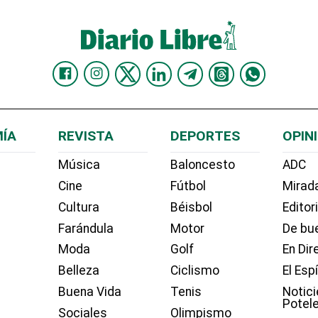
ÍA
REVISTA
DEPORTES
OPIN
Música
Baloncesto
ADC
Cine
Fútbol
Mirada
Cultura
Béisbol
Editor
Farándula
Motor
De bue
Moda
Golf
En Dir
Belleza
Ciclismo
El Esp
Buena Vida
Tenis
Notici
Potel
Sociales
Olimpismo