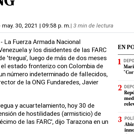
NG
-
may. 30, 2021 | 09:58 p. m.
|
3 min de lectura
.- La Fuerza Armada Nacional
EN P
Venezuela y los disidentes de las FARC
de 'tregua', luego de más de dos meses
DEP
 el estado fronterizo con Colombia de
Mari
un número indeterminado de fallecidos,
"Cor
irector de la ONG Fundaredes, Javier
DEP
Repú
meda
tregua y acuartelamiento, hoy 30 de
rele
nsión de hostilidades (armisticio) de
POLÍ
cimo de las FARC', dijo Tarazona en un
Abin
inno