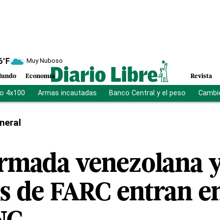
6
°F
Muy Nuboso
undo
Economía
Revista
vo 4x100
Armas incautadas
Banco Central y el peso
Cambio
neral
rmada venezolana 
s de FARC entran en