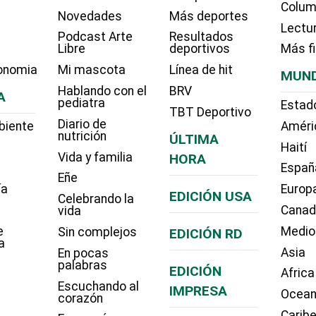
Colum
Novedades
Más deportes
Lectu
Podcast Arte
Resultados
Libre
deportivos
Más f
onomia
Mi mascota
Línea de hit
MUN
Hablando con el
BRV
A
pediatra
Estad
TBT Deportivo
Diario de
biente
Améri
nutrición
ÚLTIMA
Haití
Vida y familia
HORA
Españ
Eñe
ía
Europ
EDICIÓN USA
Celebrando la
Cana
vida
e
Medio
Sin complejos
EDICIÓN RD
a
Asia
En pocas
palabras
EDICIÓN
Africa
Escuchando al
IMPRESA
Ocean
corazón
Carib