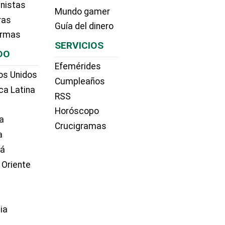
nistas
Mundo gamer
ras
Guía del dinero
irmas
SERVICIOS
DO
Efemérides
os Unidos
Cumpleaños
ca Latina
RSS
Horóscopo
a
Crucigramas
a
dá
 Oriente
ia
e