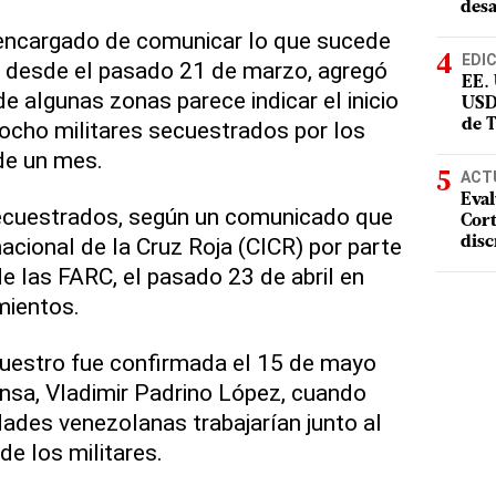
desa
a encargado de comunicar lo que sucede
EDI
o desde el pasado 21 de marzo, agregó
EE.
 de algunas zonas parece indicar el inicio
USD
s ocho militares secuestrados por los
de 
de un mes.
ACT
Eval
secuestrados, según un comunicado que
Cort
nacional de la Cruz Roja (CICR) por parte
disc
e las FARC, el pasado 23 de abril en
mientos.
cuestro fue confirmada el 15 de mayo
ensa, Vladimir Padrino López, cuando
dades venezolanas trabajarían junto al
de los militares.