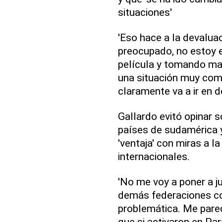
situaciones'
'Eso hace a la devaluac
preocupado, no estoy 
película y tomando mate
una situación muy comp
claramente va a ir en d
Gallardo evitó opinar s
países de sudamérica 
'ventaja' con miras a l
internacionales.
'No me voy a poner a j
demás federaciones con
problemática. Me parec
que si activaron en P