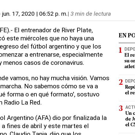
-
jun. 17, 2020 | 06:52 p. m.
|
3 min de lectura
FE).- El entrenador de River Plate,
EN P
icó este miércoles que no haya una
regreso del fútbol argentino y que los
DEP
omenzar a entrenarse, especialmente
El r
y menos casos de coronavirus.
su o
atle
nde vamos, no hay mucha visión. Vamos
DEP
a marcha. No sabemos cómo se va a
Repú
 qué forma o en qué formato', sostuvo
el r
n Radio La Red.
ACT
Un c
l Argentino (AFA) dio por finalizada la
de J
fines de abril y este martes el
el 
o, Claudio Tapia, dijo que los