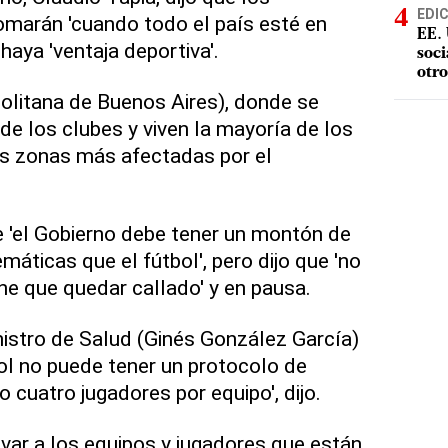
EDI
omarán 'cuando todo el país esté en
EE. 
haya 'ventaja deportiva'.
soci
otro
litana de Buenos Aires), donde se
de los clubes y viven la mayoría de los
as zonas más afectadas por el
 'el Gobierno debe tener un montón de
áticas que el fútbol', pero dijo que 'no
ene que quedar callado' y en pausa.
nistro de Salud (Ginés González García)
ol no puede tener un protocolo de
 cuatro jugadores por equipo', dijo.
ivar a los equipos y jugadores que están