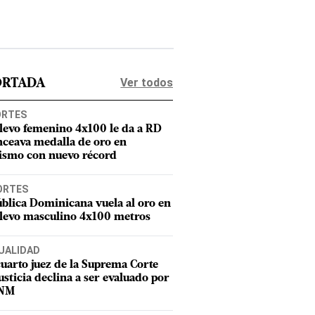
Ver todos
ORTADA
ORTES
elevo femenino 4x100 le da a RD
nceava medalla de oro en
tismo con nuevo récord
ORTES
blica Dominicana vuela al oro en
elevo masculino 4x100 metros
UALIDAD
uarto juez de la Suprema Corte
usticia declina a ser evaluado por
CNM