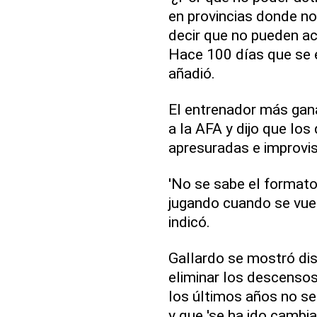
en provincias donde no 
decir que no pueden act
Hace 100 días que se e
añadió.
El entrenador más ganad
a la AFA y dijo que los
apresuradas e improvi
'No se sabe el format
jugando cuando se vuel
indicó.
Gallardo se mostró di
eliminar los descenso
los últimos años no se
y que 'se ha ido camb