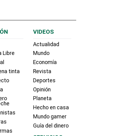
IÓN
VIDEOS
Actualidad
 Libre
Mundo
ial
Economía
na tinta
Revista
ecto
Deportes
ía
Opinión
ero
Planeta
eche
Hecho en casa
nistas
Mundo gamer
ras
Guía del dinero
irmas