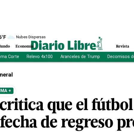
6
°F
Nubes Dispersas
undo
Economía
Revista
ema Corte
Relevo 4x100
Aranceles de Trump
Decomisos d
neral
EMA +
critica que el fútbo
fecha de regreso pr