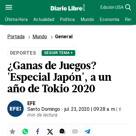
Edición USA
Última Hora
Actualidad
Política
Mundo
Economía
Revis
Portada
Mundo
General
DEPORTES
SEGUIR TEMA +
¿Ganas de Juegos?
'Especial Japón', a un
año de Tokio 2020
EFE
Santo Domingo
- jul. 23, 2020 | 09:28 a. m.
|
6
min de lectura