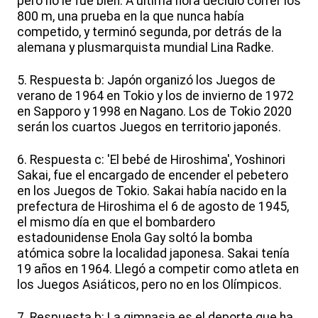
pero no le fue bien. A última hora decidió correr los
800 m, una prueba en la que nunca había
competido, y terminó segunda, por detrás de la
alemana y plusmarquista mundial Lina Radke.
5. Respuesta b: Japón organizó los Juegos de
verano de 1964 en Tokio y los de invierno de 1972
en Sapporo y 1998 en Nagano. Los de Tokio 2020
serán los cuartos Juegos en territorio japonés.
6. Respuesta c: 'El bebé de Hiroshima', Yoshinori
Sakai, fue el encargado de encender el pebetero
en los Juegos de Tokio. Sakai había nacido en la
prefectura de Hiroshima el 6 de agosto de 1945,
el mismo día en que el bombardero
estadounidense Enola Gay soltó la bomba
atómica sobre la localidad japonesa. Sakai tenía
19 años en 1964. Llegó a competir como atleta en
los Juegos Asiáticos, pero no en los Olímpicos.
7. Respuesta b: La gimnasia es el deporte que ha