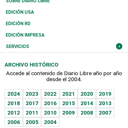
De buena tinta
Clima
Mundo
SOBRE DIARIO LIBRE
Reportajes
África
Vivienda
Buena Vida
Ciclismo
En Directo
Tecnología
Economía
EDICIÓN USA
Ocenanía
Telecom.
Sociales
Tenis
El Espía
Historia
Revista
EDICIÓN RD
Caribe
Global y variable
Novedades
Olimpismo
Noticiero Poteleche
Martes de tecnología
Deportes
EDICIÓN IMPRESA
Resto del mundo
Economía personal
Podcast Arte Libre
Más deportes
Columnistas
Cambio climático
Opinión
SERVICIOS
Macroeconomía
Mi mascota
Resultados deportivos
Lecturas
Planeta
Efemérides
ARCHIVO HISTÓRICO
Hablando con el pediatra
Línea de hit
Más firmas
Hecho en casa
Cumpleaños
Accede al contenido de Diario Libre año por año
desde el 2004.
Diario de nutrición
BRV
Mundo gamer
RSS
Vida y familia
TBT Deportivo
Guía del dinero
Horóscopos
2024
2023
2022
2021
2020
2019
Eñe
2018
2017
2016
2015
2014
2013
Crucigramas
2012
2011
2010
2009
2008
2007
Celebrando la vida
2006
2005
2004
Sin complejos