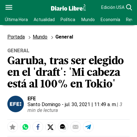
Edición USA
Última Hora
Actualidad
Política
Mundo
Economía
Revis
Portada
Mundo
General
GENERAL
Garuba, tras ser elegido
en el 'draft': 'Mi cabeza
está al 100% en Tokio'
EFE
Santo Domingo
- jul. 30, 2021 | 11:49 a. m.
|
3
min de lectura