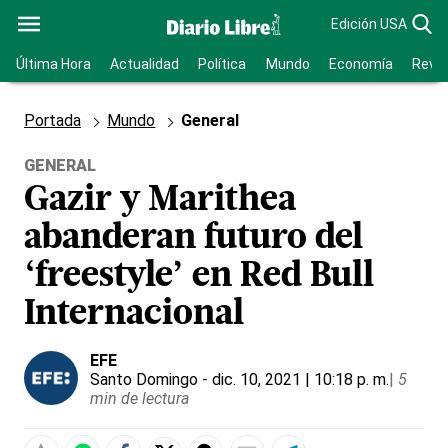
Edición USA
Última Hora
Actualidad
Política
Mundo
Economía
Revis
Portada
Mundo
General
GENERAL
Gazir y Marithea
abanderan futuro del
‘freestyle’ en Red Bull
Internacional
EFE
Santo Domingo
- dic. 10, 2021 | 10:18 p. m.
|
5
min de lectura