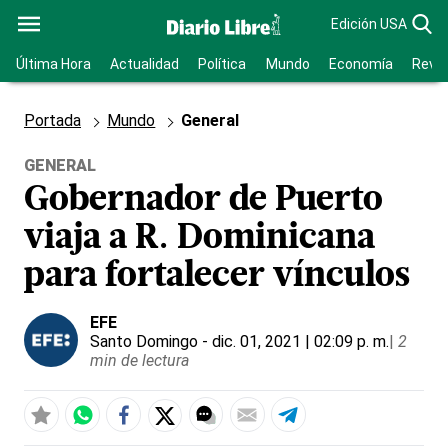
Edición USA
Última Hora
Actualidad
Política
Mundo
Economía
Revis
Portada
Mundo
General
GENERAL
Gobernador de Puerto
viaja a R. Dominicana
para fortalecer vínculos
EFE
Santo Domingo
- dic. 01, 2021 | 02:09 p. m.
|
2
min de lectura