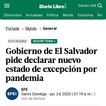
Edición USA
Última Hora
Actualidad
Política
Mundo
Economía
Revis
Portada
Mundo
General
SOCIEDAD
SEGUIR TEMA +
Gobierno de El Salvador
pide declarar nuevo
estado de excepción por
pandemia
EFE
Santo Domingo
- jun. 24, 2020 | 01:19 a. m.
|
3
min de lectura