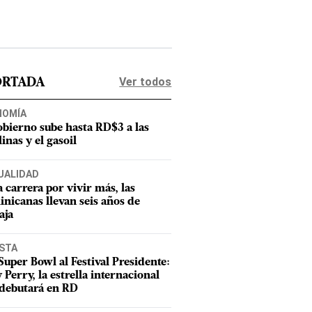
Ver todos
ORTADA
NOMÍA
obierno sube hasta RD$3 a las
inas y el gasoil
UALIDAD
a carrera por vivir más, las
nicanas llevan seis años de
aja
ISTA
Super Bowl al Festival Presidente:
 Perry, la estrella internacional
debutará en RD