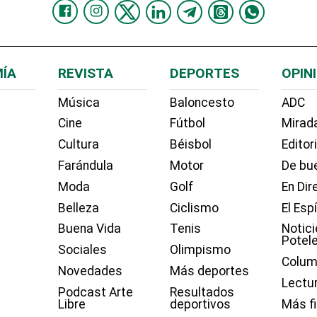
ÍA
REVISTA
DEPORTES
OPIN
Música
Baloncesto
ADC
Cine
Fútbol
Mirada
Cultura
Béisbol
Editor
Farándula
Motor
De bue
Moda
Golf
En Dir
Belleza
Ciclismo
El Esp
Buena Vida
Tenis
Notici
Potel
Sociales
Olimpismo
Colum
Novedades
Más deportes
Lectu
Podcast Arte
Resultados
Libre
deportivos
Más f