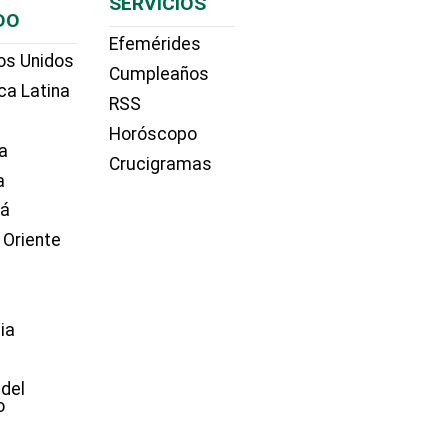
SERVICIOS
DO
Efemérides
os Unidos
Cumpleaños
ca Latina
RSS
Horóscopo
a
Crucigramas
a
dá
 Oriente
ia
e
 del
o