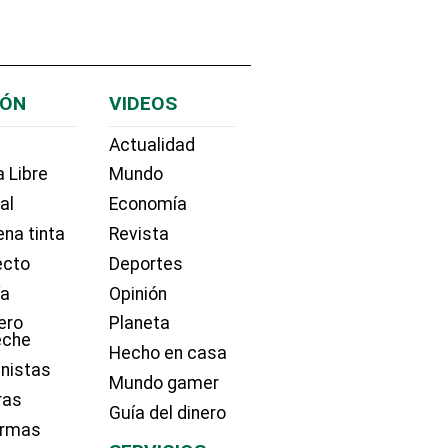
IÓN
VIDEOS
Actualidad
 Libre
Mundo
ial
Economía
na tinta
Revista
ecto
Deportes
ía
Opinión
ero
Planeta
eche
Hecho en casa
nistas
Mundo gamer
ras
Guía del dinero
irmas