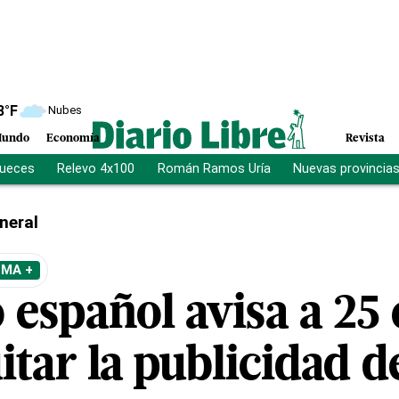
8
°F
Nubes
undo
Economía
Revista
jueces
Relevo 4x100
Román Ramos Uría
Nuevas provincia
neral
EMA +
 español avisa a 25 
tar la publicidad d