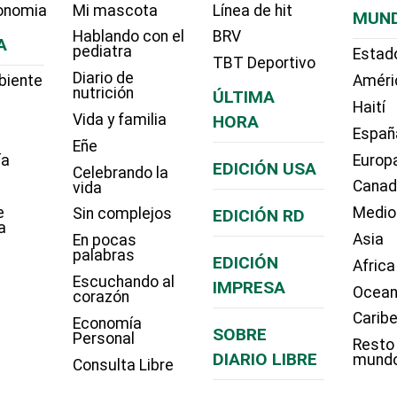
onomia
Mi mascota
Línea de hit
MUN
Hablando con el
BRV
A
pediatra
Estad
TBT Deportivo
Diario de
biente
Améri
nutrición
ÚLTIMA
Haití
Vida y familia
HORA
Españ
Eñe
ía
Europ
EDICIÓN USA
Celebrando la
Cana
vida
e
Medio
Sin complejos
EDICIÓN RD
a
Asia
En pocas
palabras
EDICIÓN
Africa
Escuchando al
IMPRESA
Ocean
corazón
Carib
Economía
SOBRE
Personal
Resto
DIARIO LIBRE
mund
Consulta Libre