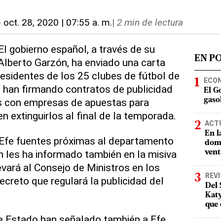
-
oct. 28, 2020 | 07:55 a. m.
|
2 min de lectura
El gobierno español, a través de su
EN P
lberto Garzón, ha enviado una carta
residentes de los 25 clubes de fútbol de
ECO
 han firmando contratos de publicidad
El G
s con empresas de apuestas para
gasol
n extinguirlos al final de la temporada.
ACT
En l
 Efe fuentes próximas al departamento
domi
en les ha informado también en la misiva
vent
evará al Consejo de Ministros en los
REV
ecreto que regulará la publicidad del
Del 
Katy
que 
e Estado han señalado también a Efe