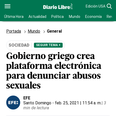
Edición USA
Última Hora
Actualidad
Política
Mundo
Economía
Revis
Portada
Mundo
General
SOCIEDAD
SEGUIR TEMA +
Gobierno griego crea
plataforma electrónica
para denunciar abusos
sexuales
EFE
Santo Domingo
- feb. 25, 2021 | 11:54 a. m.
|
3
min de lectura