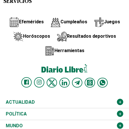
SERVICIOS
Efemérides
Cumpleaños
Juegos
Horóscopos
Resultados deportivos
Herramientas
ACTUALIDAD
Nacional
POLÍTICA
Ciudad
Partidos
MUNDO