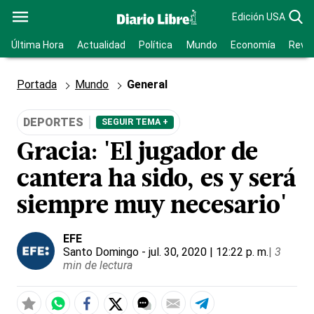
Edición USA
Última Hora
Actualidad
Política
Mundo
Economía
Revis
Portada
Mundo
General
DEPORTES
SEGUIR TEMA +
Gracia: 'El jugador de
cantera ha sido, es y será
siempre muy necesario'
EFE
Santo Domingo
- jul. 30, 2020 | 12:22 p. m.
|
3
min de lectura