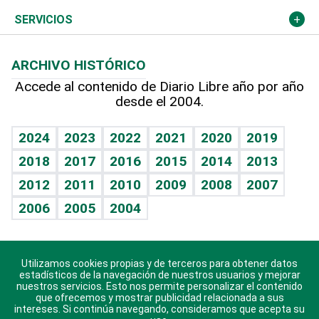
Resto del mundo
Economía personal
Podcast Arte Libre
Más deportes
Noticiero Poteleche
Cambio climático
Opinión
SERVICIOS
Macroeconomía
Mi mascota
Resultados deportivos
Columnistas
Planeta
Efemérides
ARCHIVO HISTÓRICO
Hablando con el pediatra
Línea de hit
Lecturas
Hecho en casa
Cumpleaños
Accede al contenido de Diario Libre año por año
desde el 2004.
Diario de nutrición
BRV
Más firmas
Mundo gamer
RSS
Vida y familia
TBT Deportivo
Guía del dinero
Horóscopos
2024
2023
2022
2021
2020
2019
Eñe
2018
2017
2016
2015
2014
2013
Juegos
2012
2011
2010
2009
2008
2007
Celebrando la vida
2006
2005
2004
Sin complejos
En pocas palabras
Utilizamos cookies propias y de terceros para obtener datos
Descarga nuestras aplicaciones para Android, iOS y
Escuchando al corazón
estadísticos de la navegación de nuestros usuarios y mejorar
sistema Huawei.
nuestros servicios. Esto nos permite personalizar el contenido
que ofrecemos y mostrar publicidad relacionada a sus
Economía Personal
intereses. Si continúa navegando, consideramos que acepta su