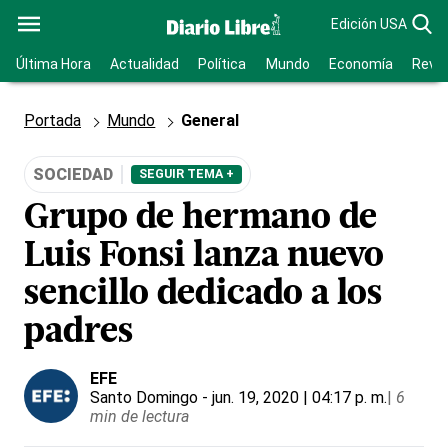
Edición USA
Última Hora
Actualidad
Política
Mundo
Economía
Revis
Portada
Mundo
General
SOCIEDAD
SEGUIR TEMA +
Grupo de hermano de
Luis Fonsi lanza nuevo
sencillo dedicado a los
padres
EFE
Santo Domingo
- jun. 19, 2020 | 04:17 p. m.
|
6
min de lectura