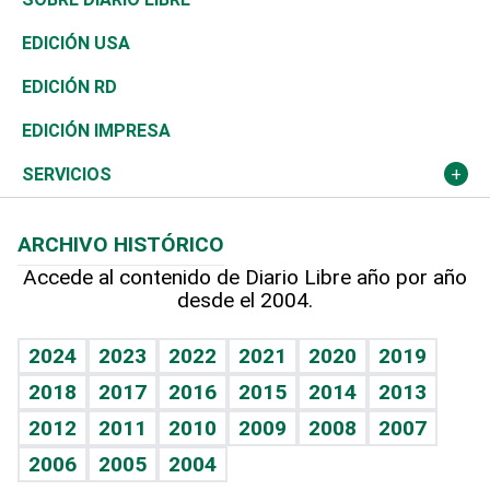
Reportajes
África
Vivienda
Buena Vida
Ciclismo
En Directo
Tecnología
Economía
EDICIÓN USA
Ocenanía
Telecom.
Sociales
Tenis
El Espía
Historia
Revista
EDICIÓN RD
Caribe
Global y variable
Novedades
Olimpismo
Noticiero Poteleche
Martes de tecnología
Deportes
EDICIÓN IMPRESA
Resto del mundo
Economía personal
Podcast Arte Libre
Más deportes
Columnistas
Cambio climático
Opinión
SERVICIOS
Macroeconomía
Mi mascota
Resultados deportivos
Lecturas
Planeta
Efemérides
ARCHIVO HISTÓRICO
Hablando con el pediatra
Línea de hit
Más firmas
Hecho en casa
Cumpleaños
Accede al contenido de Diario Libre año por año
desde el 2004.
Diario de nutrición
BRV
Mundo gamer
RSS
Vida y familia
TBT Deportivo
Guía del dinero
Horóscopos
2024
2023
2022
2021
2020
2019
Eñe
2018
2017
2016
2015
2014
2013
Crucigramas
2012
2011
2010
2009
2008
2007
Celebrando la vida
2006
2005
2004
Sin complejos