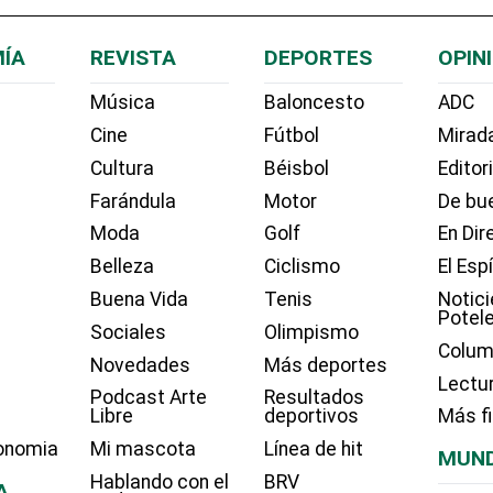
ÍA
REVISTA
DEPORTES
OPIN
Música
Baloncesto
ADC
Cine
Fútbol
Mirada
Cultura
Béisbol
Editor
Farándula
Motor
De bue
Moda
Golf
En Dir
Belleza
Ciclismo
El Esp
Buena Vida
Tenis
Notici
Potel
Sociales
Olimpismo
Colum
Novedades
Más deportes
Lectu
Podcast Arte
Resultados
Libre
deportivos
Más f
onomia
Mi mascota
Línea de hit
MUN
Hablando con el
BRV
A