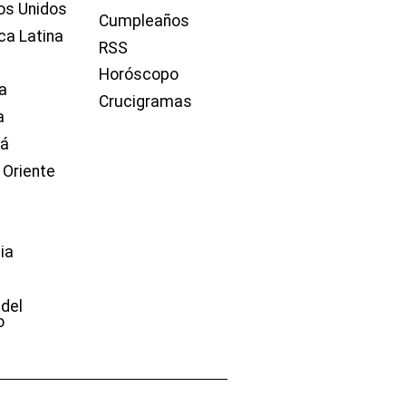
os Unidos
Cumpleaños
ca Latina
RSS
Horóscopo
a
Crucigramas
a
dá
 Oriente
ia
e
 del
o