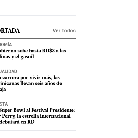
Ver todos
ORTADA
NOMÍA
obierno sube hasta RD$3 a las
inas y el gasoil
UALIDAD
a carrera por vivir más, las
nicanas llevan seis años de
aja
ISTA
Super Bowl al Festival Presidente:
 Perry, la estrella internacional
debutará en RD