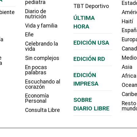
pediatra
Estad
TBT Deportivo
Diario de
biente
Améri
nutrición
ÚLTIMA
Haití
Vida y familia
HORA
Españ
Eñe
ía
Europ
EDICIÓN USA
Celebrando la
Cana
vida
e
Medio
Sin complejos
EDICIÓN RD
a
Asia
En pocas
palabras
EDICIÓN
Africa
Escuchando al
IMPRESA
Ocean
corazón
Carib
Economía
SOBRE
Personal
Resto
DIARIO LIBRE
mund
Consulta Libre