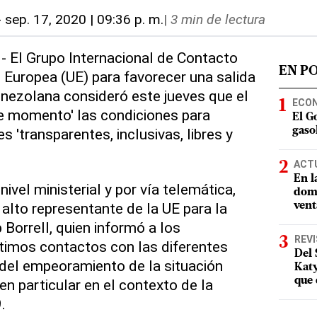
-
sep. 17, 2020 | 09:36 p. m.
|
3 min de lectura
.- El Grupo Internacional de Contacto
EN P
n Europea (UE) para favorecer una salida
venezolana consideró este jueves que el
ECO
te momento' las condiciones para
El G
s 'transparentes, inclusivas, libres y
gasol
ACT
En l
nivel ministerial y por vía telemática,
domi
 alto representante de la UE para la
vent
p Borrell, quien informó a los
REV
ltimos contactos con las diferentes
Del 
del empeoramiento de la situación
Katy
que 
 en particular en el contexto de la
.