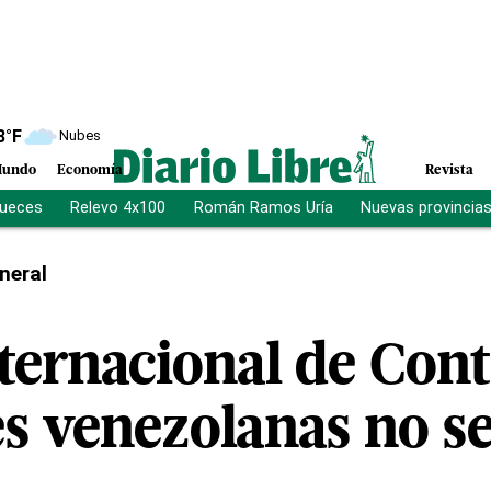
8
°F
Nubes
undo
Economía
Revista
jueces
Relevo 4x100
Román Ramos Uría
Nuevas provincia
neral
ternacional de Cont
s venezolanas no se