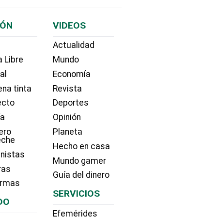
IÓN
VIDEOS
Actualidad
 Libre
Mundo
ial
Economía
na tinta
Revista
ecto
Deportes
ía
Opinión
ero
Planeta
eche
Hecho en casa
nistas
Mundo gamer
ras
Guía del dinero
irmas
SERVICIOS
DO
Efemérides