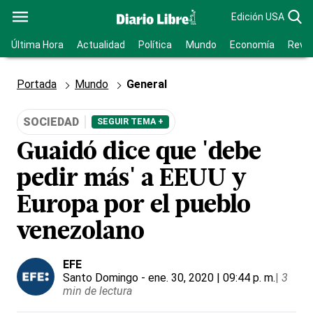
Edición USA
Última Hora
Actualidad
Política
Mundo
Economía
Revis
Portada
Mundo
General
SOCIEDAD
SEGUIR TEMA +
Guaidó dice que 'debe
pedir más' a EEUU y
Europa por el pueblo
venezolano
EFE
Santo Domingo
- ene. 30, 2020 | 09:44 p. m.
|
3
min de lectura