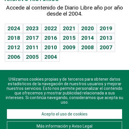
Hablando con el pediatra
Línea de hit
Más firmas
Hecho en casa
Cumpleaños
Accede al contenido de Diario Libre año por año
desde el 2004.
Diario de nutrición
BRV
Mundo gamer
RSS
Vida y familia
TBT Deportivo
Guía del dinero
Horóscopos
2024
2023
2022
2021
2020
2019
Eñe
2018
2017
2016
2015
2014
2013
Juegos
2012
2011
2010
2009
2008
2007
Celebrando la vida
2006
2005
2004
Sin complejos
En pocas palabras
Utilizamos cookies propias y de terceros para obtener datos
Descarga nuestras aplicaciones para Android, iOS y
Escuchando al corazón
estadísticos de la navegación de nuestros usuarios y mejorar
sistema Huawei.
nuestros servicios. Esto nos permite personalizar el contenido
que ofrecemos y mostrar publicidad relacionada a sus
Economía Personal
intereses. Si continúa navegando, consideramos que acepta su
uso.
Consulta Libre
Acepto el uso de cookies
© 2021 Diario Libre, todos los derechos reservados.
Consulta el
Aviso Legal
. Ponte en
Contacto
con
Más información y Aviso Legal