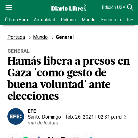
Edición USA
Última Hora
Actualidad
Política
Mundo
Economía
Revis
Portada
Mundo
General
GENERAL
Hamás libera a presos en
Gaza 'como gesto de
buena voluntad' ante
elecciones
EFE
Santo Domingo
- feb. 26, 2021 | 02:31 p. m.
|
3
min de lectura