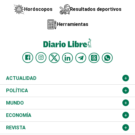
Horóscopos
Resultados deportivos
Herramientas
ACTUALIDAD
Nacional
POLÍTICA
Ciudad
Partidos
MUNDO
Educación
JCE
Estados Unidos
ECONOMÍA
Salud
TSE
América Latina
Finanzas
REVISTA