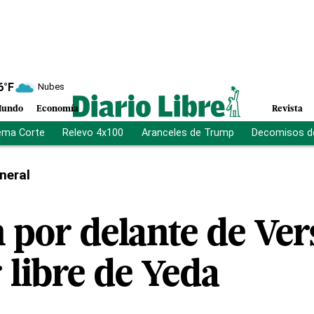
6
°F
Nubes
undo
Economía
Revista
ema Corte
Relevo 4x100
Aranceles de Trump
Decomisos d
neral
 por delante de Ver
 libre de Yeda