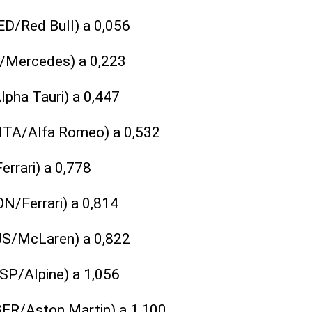
ED/Red Bull) a 0,056
IN/Mercedes) a 0,223
lpha Tauri) a 0,447
 (ITA/Alfa Romeo) a 0,532
errari) a 0,778
ON/Ferrari) a 0,814
AUS/McLaren) a 0,822
SP/Alpine) a 1,056
GER/Aston Martin) a 1,100