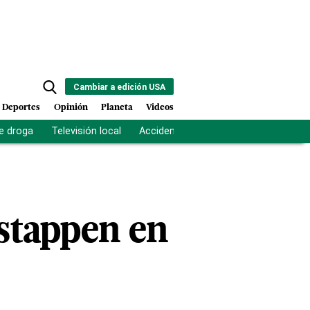
Cambiar a edición USA
Deportes
Opinión
Planeta
Videos
e droga
Televisión local
Accidente Los Ríos
Fuerza antipand
stappen en