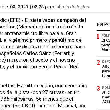
-
dic. 03, 2021 | 03:25 p. m.
|
4 min de lectura
dic (EFE).- El siete veces campeón del
EN P
milton (Mercedes) fue el más rápido
er entrenamiento libre para el Gran
POLÍ
, el vigésimo primero y penúltimo del
El C
, que se disputa en el circuito urbano
prov
Matí
españoles Carlos Sainz (Ferrari) y
e) marcaron el sexto y el noveno
DEP
e; y el mexicano Sergio Pérez (Red
Atle
para
Cent
vueltas, Hamilton cubrió, con neumático
POLÍ
os de la pista -con 27 curvas- en un
JCE 
mord
 786 milésimas, 56 menos que el
ACD 
pen (Red Bull) -líder del Mundial, con