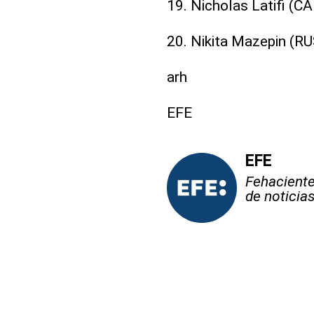
19. Nicholas Latifi (C
20. Nikita Mazepin (R
arh
EFE
EFE
Fehaciente,
de noticia