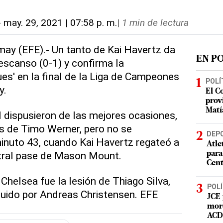
-
may. 29, 2021 | 07:58 p. m.
|
1 min de lectura
may (EFE).- Un tanto de Kai Havertz da
EN P
descanso (0-1) y confirma la
ues' en la final de la Liga de Campeones
POLÍ
y.
El C
prov
Matí
dispusieron de las mejores ocasiones,
s de Timo Werner, pero no se
DEP
inuto 43, cuando Kai Havertz regateó a
Atle
tral pase de Mason Mount.
para
Cent
 Chelsea fue la lesión de Thiago Silva,
POLÍ
tuido por Andreas Christensen. EFE
JCE 
mord
ACD 