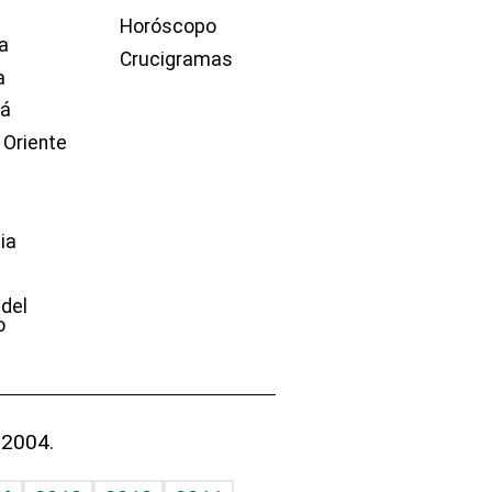
Horóscopo
a
Crucigramas
a
dá
 Oriente
ia
e
 del
o
 2004.