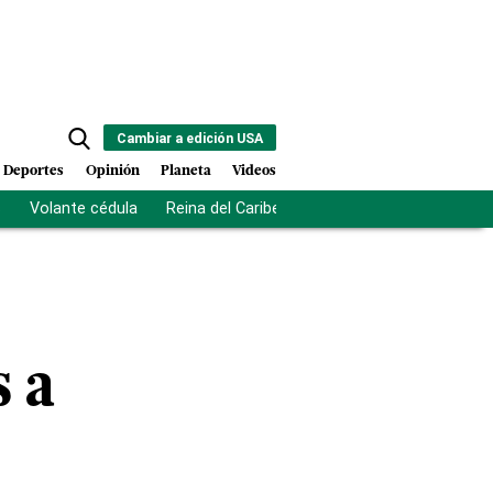
Cambiar a edición USA
Deportes
Opinión
Planeta
Videos
s
Volante cédula
Reina del Caribe
Clausura Juegos Centro
s a