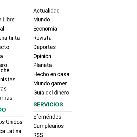
Actualidad
 Libre
Mundo
ial
Economía
na tinta
Revista
ecto
Deportes
ía
Opinión
ero
Planeta
eche
Hecho en casa
nistas
Mundo gamer
ras
Guía del dinero
irmas
SERVICIOS
DO
Efemérides
os Unidos
Cumpleaños
ca Latina
RSS