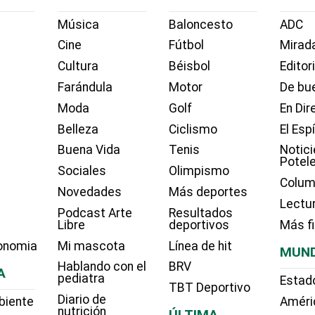
Música
Baloncesto
ADC
Cine
Fútbol
Mirada
Cultura
Béisbol
Editor
Farándula
Motor
De bue
Moda
Golf
En Dir
Belleza
Ciclismo
El Esp
Buena Vida
Tenis
Notici
Potel
Sociales
Olimpismo
Colum
Novedades
Más deportes
Lectu
Podcast Arte
Resultados
Libre
deportivos
Más f
onomia
Mi mascota
Línea de hit
MUN
Hablando con el
BRV
A
pediatra
Estad
TBT Deportivo
Diario de
biente
Améri
nutrición
ÚLTIMA