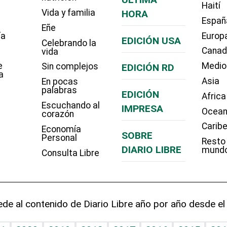
Haití
Vida y familia
HORA
Españ
Eñe
ía
Europ
EDICIÓN USA
Celebrando la
Cana
vida
e
Medio
Sin complejos
EDICIÓN RD
a
Asia
En pocas
palabras
EDICIÓN
Africa
Escuchando al
IMPRESA
Ocean
corazón
Carib
Economía
SOBRE
Personal
Resto
DIARIO LIBRE
mund
Consulta Libre
de al contenido de Diario Libre año por año desde el