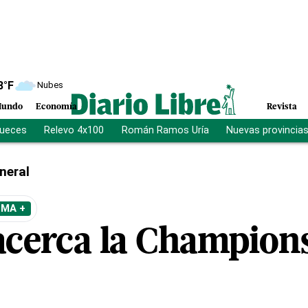
8
°F
Nubes
undo
Economía
Revista
jueces
Relevo 4x100
Román Ramos Uría
Nuevas provincia
neral
EMA +
acerca la Champion